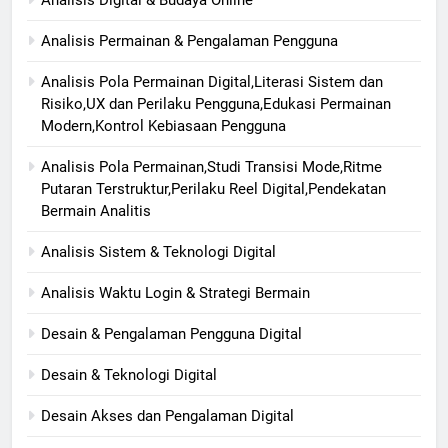
Analisis Permainan & Pengalaman Pengguna
Analisis Pola Permainan Digital,Literasi Sistem dan
Risiko,UX dan Perilaku Pengguna,Edukasi Permainan
Modern,Kontrol Kebiasaan Pengguna
Analisis Pola Permainan,Studi Transisi Mode,Ritme
Putaran Terstruktur,Perilaku Reel Digital,Pendekatan
Bermain Analitis
Analisis Sistem & Teknologi Digital
Analisis Waktu Login & Strategi Bermain
Desain & Pengalaman Pengguna Digital
Desain & Teknologi Digital
Desain Akses dan Pengalaman Digital