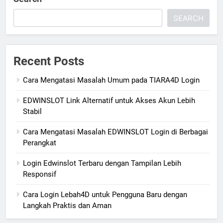
SEARCH
Recent Posts
Cara Mengatasi Masalah Umum pada TIARA4D Login
EDWINSLOT Link Alternatif untuk Akses Akun Lebih
Stabil
Cara Mengatasi Masalah EDWINSLOT Login di Berbagai
Perangkat
Login Edwinslot Terbaru dengan Tampilan Lebih
Responsif
Cara Login Lebah4D untuk Pengguna Baru dengan
Langkah Praktis dan Aman