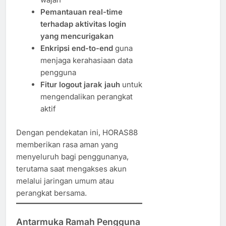
Pemantauan real-time
terhadap aktivitas login
yang mencurigakan
Enkripsi end-to-end
guna
menjaga kerahasiaan data
pengguna
Fitur logout jarak jauh
untuk
mengendalikan perangkat
aktif
Dengan pendekatan ini, HORAS88
memberikan rasa aman yang
menyeluruh bagi penggunanya,
terutama saat mengakses akun
melalui jaringan umum atau
perangkat bersama.
Antarmuka Ramah Pengguna