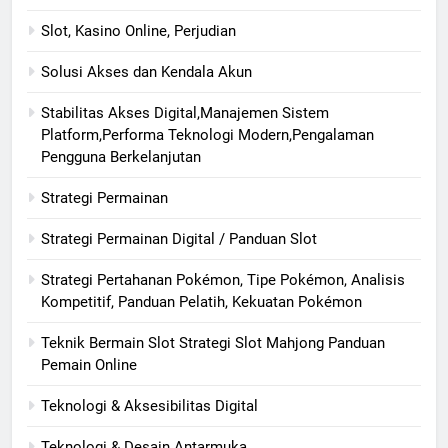
Slot, Kasino Online, Perjudian
Solusi Akses dan Kendala Akun
Stabilitas Akses Digital,Manajemen Sistem
Platform,Performa Teknologi Modern,Pengalaman
Pengguna Berkelanjutan
Strategi Permainan
Strategi Permainan Digital / Panduan Slot
Strategi Pertahanan Pokémon, Tipe Pokémon, Analisis
Kompetitif, Panduan Pelatih, Kekuatan Pokémon
Teknik Bermain Slot Strategi Slot Mahjong Panduan
Pemain Online
Teknologi & Aksesibilitas Digital
Teknologi & Desain Antarmuka