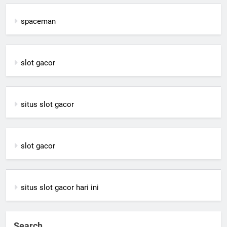
spaceman
slot gacor
situs slot gacor
slot gacor
situs slot gacor hari ini
Search