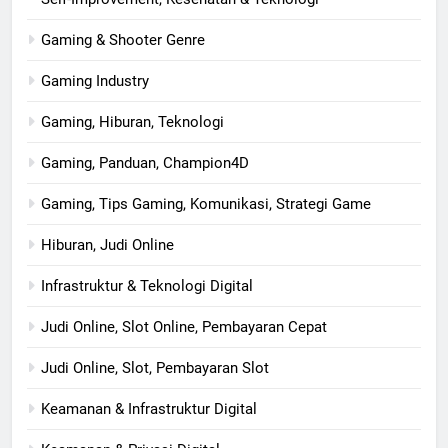
Gaming & Shooter Genre
Gaming Industry
Gaming, Hiburan, Teknologi
Gaming, Panduan, Champion4D
Gaming, Tips Gaming, Komunikasi, Strategi Game
Hiburan, Judi Online
Infrastruktur & Teknologi Digital
Judi Online, Slot Online, Pembayaran Cepat
Judi Online, Slot, Pembayaran Slot
Keamanan & Infrastruktur Digital