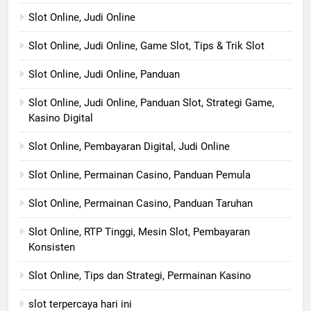
Slot Online, Judi Online
Slot Online, Judi Online, Game Slot, Tips & Trik Slot
Slot Online, Judi Online, Panduan
Slot Online, Judi Online, Panduan Slot, Strategi Game,
Kasino Digital
Slot Online, Pembayaran Digital, Judi Online
Slot Online, Permainan Casino, Panduan Pemula
Slot Online, Permainan Casino, Panduan Taruhan
Slot Online, RTP Tinggi, Mesin Slot, Pembayaran
Konsisten
Slot Online, Tips dan Strategi, Permainan Kasino
slot terpercaya hari ini