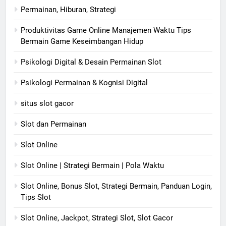
Permainan, Hiburan, Strategi
Produktivitas Game Online Manajemen Waktu Tips
Bermain Game Keseimbangan Hidup
Psikologi Digital & Desain Permainan Slot
Psikologi Permainan & Kognisi Digital
situs slot gacor
Slot dan Permainan
Slot Online
Slot Online | Strategi Bermain | Pola Waktu
Slot Online, Bonus Slot, Strategi Bermain, Panduan Login,
Tips Slot
Slot Online, Jackpot, Strategi Slot, Slot Gacor