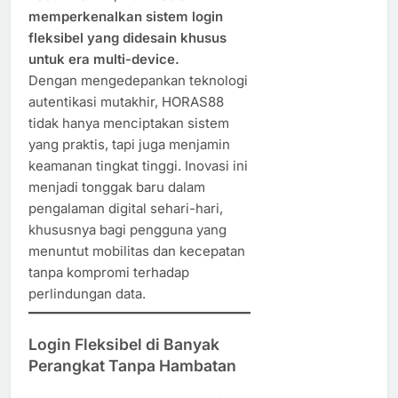
memperkenalkan sistem login
fleksibel yang didesain khusus
untuk era multi-device.
Dengan mengedepankan teknologi
autentikasi mutakhir, HORAS88
tidak hanya menciptakan sistem
yang praktis, tapi juga menjamin
keamanan tingkat tinggi. Inovasi ini
menjadi tonggak baru dalam
pengalaman digital sehari-hari,
khususnya bagi pengguna yang
menuntut mobilitas dan kecepatan
tanpa kompromi terhadap
perlindungan data.
Login Fleksibel di Banyak
Perangkat Tanpa Hambatan