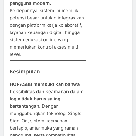
pengguna modern.
Ke depannya, sistem ini memiliki
potensi besar untuk diintegrasikan
dengan platform kerja kolaboratif,
layanan keuangan digital, hingga
sistem edukasi online yang
memerlukan kontrol akses multi-
level.
Kesimpulan
HORAS88 membuktikan bahwa
fleksibilitas dan keamanan dalam
login tidak harus saling
bertentangan.
Dengan
menggabungkan teknologi Single
Sign-On, sistem keamanan
berlapis, antarmuka yang ramah
pengguna, serta kompatibilitas