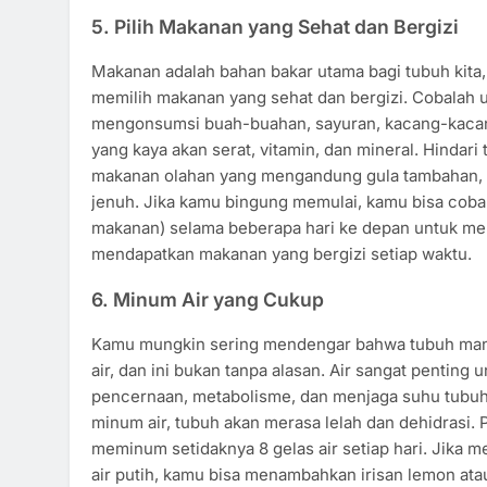
5.
Pilih Makanan yang Sehat dan Bergizi
Makanan adalah bahan bakar utama bagi tubuh kita, 
memilih makanan yang sehat dan bergizi. Cobalah u
mengonsumsi buah-buahan, sayuran, kacang-kacanga
yang kaya akan serat, vitamin, dan mineral. Hindari 
makanan olahan yang mengandung gula tambahan, 
jenuh. Jika kamu bingung memulai, kamu bisa coba
makanan) selama beberapa hari ke depan untuk m
mendapatkan makanan yang bergizi setiap waktu.
6.
Minum Air yang Cukup
Kamu mungkin sering mendengar bahwa tubuh manu
air, dan ini bukan tanpa alasan. Air sangat penting 
pencernaan, metabolisme, dan menjaga suhu tubuh
minum air, tubuh akan merasa lelah dan dehidrasi. 
meminum setidaknya 8 gelas air setiap hari. Jika 
air putih, kamu bisa menambahkan irisan lemon at