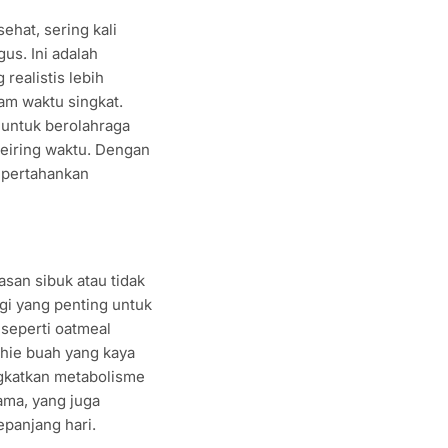
hat, sering kali
us. Ini adalah
realistis lebih
am waktu singkat.
untuk berolahraga
seiring waktu. Dengan
mpertahankan
san sibuk atau tidak
gi yang penting untuk
 seperti oatmeal
thie buah yang kaya
ngkatkan metabolisme
ma, yang juga
panjang hari.