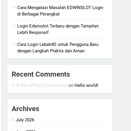
Cara Mengatasi Masalah EDWINSLOT Login
di Berbagai Perangkat
Login Edwinslot Terbaru dengan Tampilan
Lebih Responsif
Cara Login Lebah4D untuk Pengguna Baru
dengan Langkah Praktis dan Aman
Recent Comments
A WordPress Commenter
on
Hello world!
Archives
July 2026