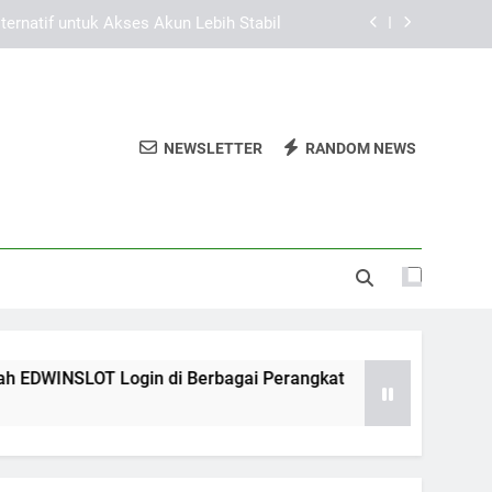
ernatif untuk Akses Akun Lebih Stabil
WINSLOT Login di Berbagai Perangkat
rbaru dengan Tampilan Lebih Responsif
NEWSLETTER
RANDOM NEWS
si Masalah Umum pada TIARA4D Login
ernatif untuk Akses Akun Lebih Stabil
ntik.
WINSLOT Login di Berbagai Perangkat
rbaru dengan Tampilan Lebih Responsif
T Login di Berbagai Perangkat
Login Edwinslot Terbar
2 Months Ago