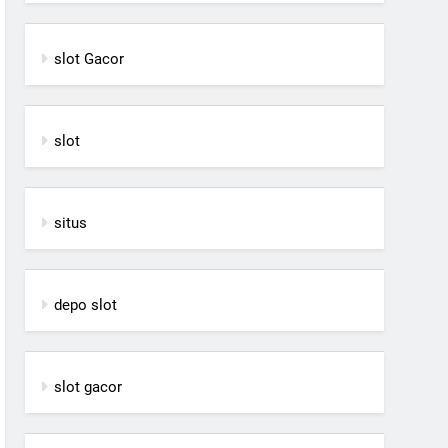
slot Gacor
slot
situs
depo slot
slot gacor