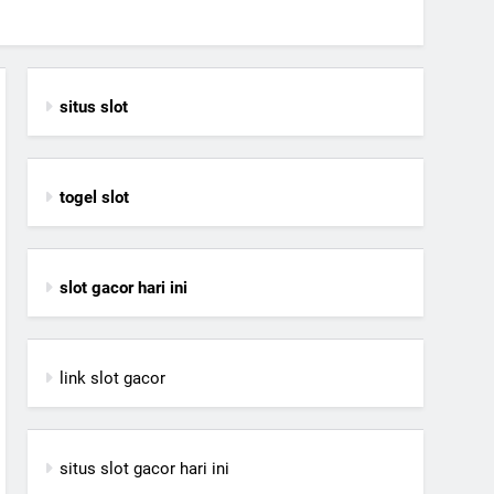
situs slot
togel slot
slot gacor hari ini
link slot gacor
situs slot gacor hari ini