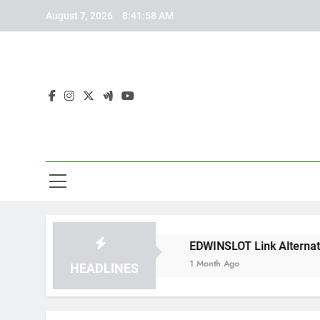
Skip
August 7, 2026
8:41:59 AM
to
content
Cac
Nikmati Ci
da TIARA4D Login
EDWINSLOT Link Alternatif untuk Aks
1 Month Ago
HEADLINES