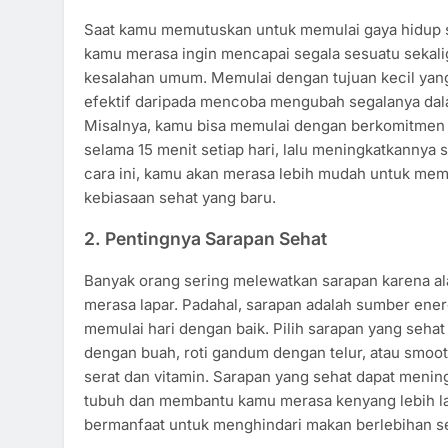
Saat kamu memutuskan untuk memulai gaya hidup se
kamu merasa ingin mencapai segala sesuatu sekalig
kesalahan umum. Memulai dengan tujuan kecil yang 
efektif daripada mencoba mengubah segalanya dal
Misalnya, kamu bisa memulai dengan berkomitmen 
selama 15 menit setiap hari, lalu meningkatkannya 
cara ini, kamu akan merasa lebih mudah untuk me
kebiasaan sehat yang baru.
2.
Pentingnya Sarapan Sehat
Banyak orang sering melewatkan sarapan karena ala
merasa lapar. Padahal, sarapan adalah sumber ener
memulai hari dengan baik. Pilih sarapan yang sehat
dengan buah, roti gandum dengan telur, atau smoo
serat dan vitamin. Sarapan yang sehat dapat meni
tubuh dan membantu kamu merasa kenyang lebih la
bermanfaat untuk menghindari makan berlebihan se