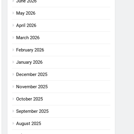
June 2026
May 2026
April 2026
March 2026
February 2026
January 2026
December 2025
November 2025
October 2025
September 2025
August 2025