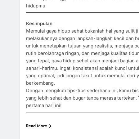
hidupmu.
Kesimpulan
Memulai gaya hidup sehat bukanlah hal yang sulit j
melakukannya dengan langkah-langkah kecil dan b
untuk menetapkan tujuan yang realistis, menjaga p
rutin berolahraga ringan, dan menjaga kualitas tid
yang tepat, gaya hidup sehat akan menjadi bagian a
sehari-harimu. Ingat, konsistensi adalah kunci unt
yang optimal, jadi jangan takut untuk memulai dari 
berkembang.
Dengan mengikuti tips-tips sederhana ini, kamu bis
yang lebih sehat dan bugar tanpa merasa tertekan. 
pertama hari ini!
Read More