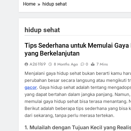
Home
hidup sehat
hidup sehat
Tips Sederhana untuk Memulai Gaya 
yang Berkelanjutan
A261f69
8 Months Ago
0
7 Mins
Menjalani gaya hidup sehat bukan berarti kamu ha
perubahan besar secara langsung atau mengikuti t
gacor
. Gaya hidup sehat adalah tentang mengadopsi
yang dapat bertahan dalam jangka panjang. Namun,
memulai gaya hidup sehat bisa terasa menantang. N
Berikut adalah beberapa tips sederhana yang bisa 
dari sekarang, tanpa perlu merasa tertekan.
1.
Mulailah dengan Tujuan Kecil yang Realis