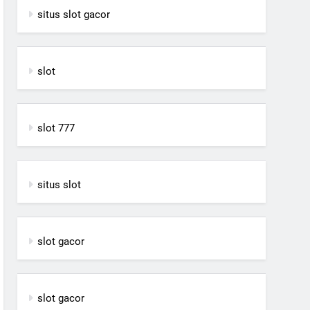
situs slot gacor
slot
slot 777
situs slot
slot gacor
slot gacor