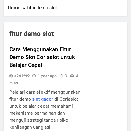
Home
fitur demo slot
fitur demo slot
Cara Menggunakan Fitur
Demo Slot Corlaslot untuk
Belajar Cepat
a261f69
1 year ago
0
4
mins
Pelajari cara efektif menggunakan
fitur demo
slot gacor
di Corlaslot
untuk belajar cepat memahami
mekanisme permainan dan
menguji strategi tanpa risiko
kehilangan uang asli.