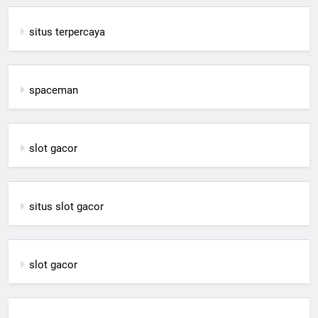
situs terpercaya
spaceman
slot gacor
situs slot gacor
slot gacor