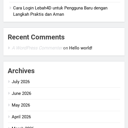
Cara Login Lebah4D untuk Pengguna Baru dengan
Langkah Praktis dan Aman
Recent Comments
A WordPress Commenter
on
Hello world!
Archives
July 2026
June 2026
May 2026
April 2026