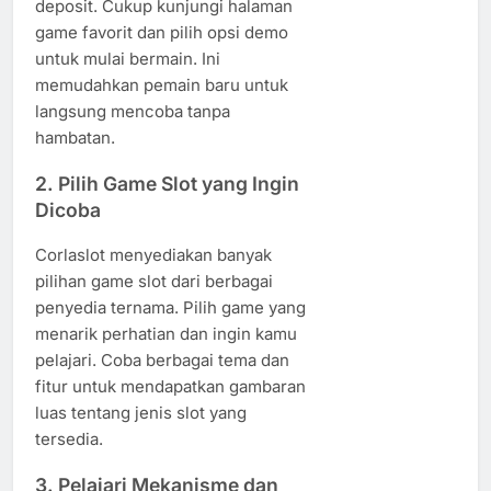
deposit. Cukup kunjungi halaman
game favorit dan pilih opsi demo
untuk mulai bermain. Ini
memudahkan pemain baru untuk
langsung mencoba tanpa
hambatan.
2. Pilih Game Slot yang Ingin
Dicoba
Corlaslot menyediakan banyak
pilihan game slot dari berbagai
penyedia ternama. Pilih game yang
menarik perhatian dan ingin kamu
pelajari. Coba berbagai tema dan
fitur untuk mendapatkan gambaran
luas tentang jenis slot yang
tersedia.
3. Pelajari Mekanisme dan