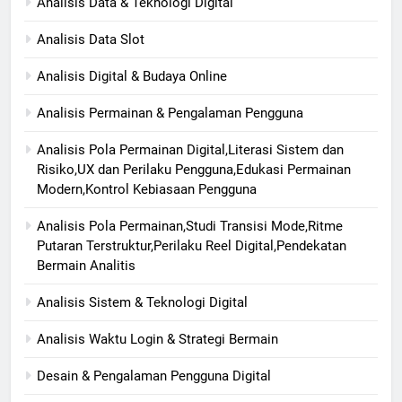
Analisis Data & Teknologi Digital
Analisis Data Slot
Analisis Digital & Budaya Online
Analisis Permainan & Pengalaman Pengguna
Analisis Pola Permainan Digital,Literasi Sistem dan
Risiko,UX dan Perilaku Pengguna,Edukasi Permainan
Modern,Kontrol Kebiasaan Pengguna
Analisis Pola Permainan,Studi Transisi Mode,Ritme
Putaran Terstruktur,Perilaku Reel Digital,Pendekatan
Bermain Analitis
Analisis Sistem & Teknologi Digital
Analisis Waktu Login & Strategi Bermain
Desain & Pengalaman Pengguna Digital