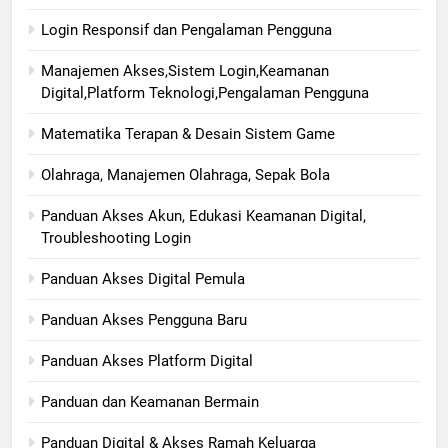
Login Responsif dan Pengalaman Pengguna
Manajemen Akses,Sistem Login,Keamanan
Digital,Platform Teknologi,Pengalaman Pengguna
Matematika Terapan & Desain Sistem Game
Olahraga, Manajemen Olahraga, Sepak Bola
Panduan Akses Akun, Edukasi Keamanan Digital,
Troubleshooting Login
Panduan Akses Digital Pemula
Panduan Akses Pengguna Baru
Panduan Akses Platform Digital
Panduan dan Keamanan Bermain
Panduan Digital & Akses Ramah Keluarga