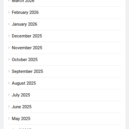
March 2026
February 2026
January 2026
December 2025
November 2025
October 2025
September 2025
August 2025
July 2025
June 2025
May 2025