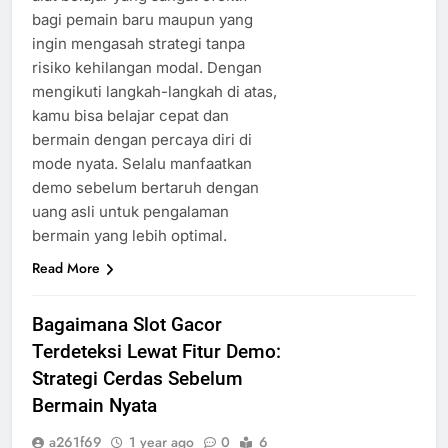
bagi pemain baru maupun yang
ingin mengasah strategi tanpa
risiko kehilangan modal. Dengan
mengikuti langkah-langkah di atas,
kamu bisa belajar cepat dan
bermain dengan percaya diri di
mode nyata. Selalu manfaatkan
demo sebelum bertaruh dengan
uang asli untuk pengalaman
bermain yang lebih optimal.
Read More
Bagaimana Slot Gacor
Terdeteksi Lewat Fitur Demo:
Strategi Cerdas Sebelum
Bermain Nyata
a261f69
1 year ago
0
6