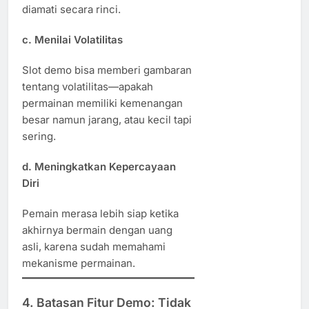
diamati secara rinci.
c.
Menilai Volatilitas
Slot demo bisa memberi gambaran
tentang volatilitas—apakah
permainan memiliki kemenangan
besar namun jarang, atau kecil tapi
sering.
d.
Meningkatkan Kepercayaan
Diri
Pemain merasa lebih siap ketika
akhirnya bermain dengan uang
asli, karena sudah memahami
mekanisme permainan.
4. Batasan Fitur Demo: Tidak