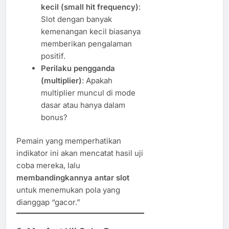
kecil (small hit frequency)
:
Slot dengan banyak
kemenangan kecil biasanya
memberikan pengalaman
positif.
Perilaku pengganda
(multiplier)
: Apakah
multiplier muncul di mode
dasar atau hanya dalam
bonus?
Pemain yang memperhatikan
indikator ini akan mencatat hasil uji
coba mereka, lalu
membandingkannya antar slot
untuk menemukan pola yang
dianggap “gacor.”