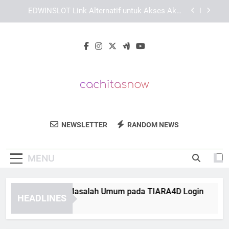
Skip
Cara Mengatasi Masalah EDWINSLOT Login di
to
Berbagai Perangkat
content
Login Edwinslot Terbaru dengan Tampilan Lebih
Responsif
Cara Mengatasi Masalah Umum pada TIARA4D
Login
EDWINSLOT Link Alternatif untuk Akses Akun
Lebih Stabil
Cara Mengatasi Masalah EDWINSLOT Login di
Berbagai Perangkat
Cachita's Now
Nikmati Cita Rasa Kuba Di Cachita’s Now,
Login Edwinslot Terbaru dengan Tampilan Lebih
NEWSLETTER
RANDOM NEWS
Responsif
Restoran Dengan Hidangan Autentik.
MENU
ara Mengatasi Masalah Umum pada TIARA4D Login
EDW
HEADLINES
Weeks Ago
1 Mo