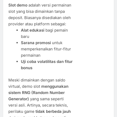
Slot demo
adalah versi permainan
slot yang bisa dimainkan tanpa
deposit. Biasanya disediakan oleh
provider atau platform sebagai:
Alat edukasi
bagi pemain
baru
Sarana promosi
untuk
memperkenalkan fitur-fitur
permainan
Uji coba volatilitas dan fitur
bonus
Meski dimainkan dengan saldo
virtual, demo slot
menggunakan
sistem RNG (Random Number
Generator)
yang sama seperti
versi asli. Artinya, secara teknis,
perilaku game
tidak berbeda jauh