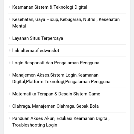
Keamanan Sistem & Teknologi Digital
Kesehatan, Gaya Hidup, Kebugaran, Nutrisi, Kesehatan
Mental
Layanan Situs Terpercaya
link alternatif edwinslot
Login Responsif dan Pengalaman Pengguna
Manajemen Akses,Sistem Login,Keamanan
Digital,Platform Teknologi,Pengalaman Pengguna
Matematika Terapan & Desain Sistem Game
Olahraga, Manajemen Olahraga, Sepak Bola
Panduan Akses Akun, Edukasi Keamanan Digital,
Troubleshooting Login