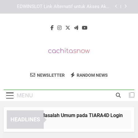
Skip
Cara Mengatasi Masalah EDWINSLOT Login di
to
Berbagai Perangkat
content
Login Edwinslot Terbaru dengan Tampilan Lebih
Responsif
Cara Mengatasi Masalah Umum pada TIARA4D
Login
EDWINSLOT Link Alternatif untuk Akses Akun
Lebih Stabil
Cara Mengatasi Masalah EDWINSLOT Login di
Berbagai Perangkat
Cachita's Now
Nikmati Cita Rasa Kuba Di Cachita’s Now,
Login Edwinslot Terbaru dengan Tampilan Lebih
NEWSLETTER
RANDOM NEWS
Responsif
Restoran Dengan Hidangan Autentik.
MENU
ara Mengatasi Masalah Umum pada TIARA4D Login
EDW
HEADLINES
Month Ago
1 Mo