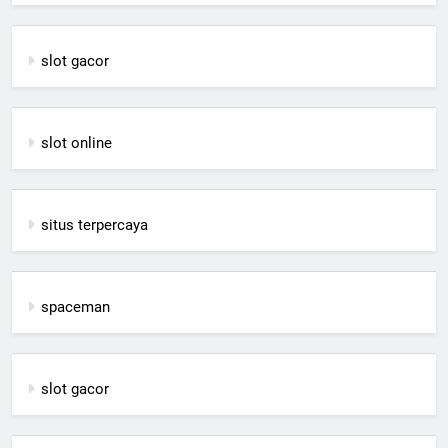
slot gacor
slot online
situs terpercaya
spaceman
slot gacor