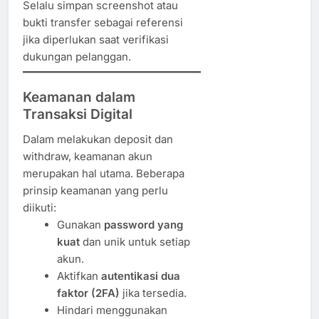
Selalu simpan screenshot atau
bukti transfer sebagai referensi
jika diperlukan saat verifikasi
dukungan pelanggan.
Keamanan dalam
Transaksi Digital
Dalam melakukan deposit dan
withdraw, keamanan akun
merupakan hal utama. Beberapa
prinsip keamanan yang perlu
diikuti:
Gunakan
password yang
kuat
dan unik untuk setiap
akun.
Aktifkan
autentikasi dua
faktor (2FA)
jika tersedia.
Hindari menggunakan