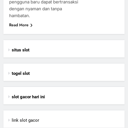
pengguna baru dapat bertransaksi
dengan nyaman dan tanpa
hambatan.
Read More
situs slot
togel slot
slot gacor hari ini
link slot gacor