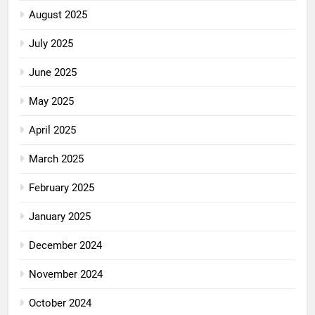
August 2025
July 2025
June 2025
May 2025
April 2025
March 2025
February 2025
January 2025
December 2024
November 2024
October 2024