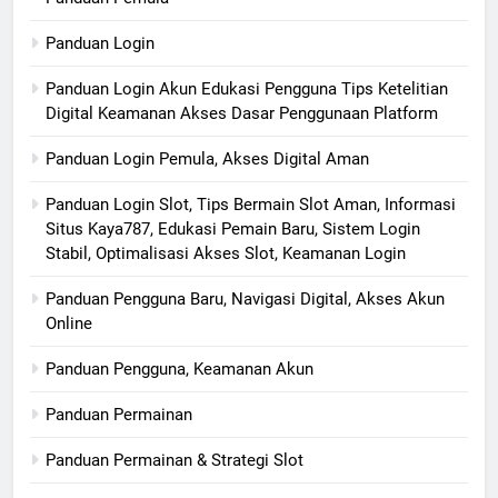
Panduan Login
Panduan Login Akun Edukasi Pengguna Tips Ketelitian
Digital Keamanan Akses Dasar Penggunaan Platform
Panduan Login Pemula, Akses Digital Aman
Panduan Login Slot, Tips Bermain Slot Aman, Informasi
Situs Kaya787, Edukasi Pemain Baru, Sistem Login
Stabil, Optimalisasi Akses Slot, Keamanan Login
Panduan Pengguna Baru, Navigasi Digital, Akses Akun
Online
Panduan Pengguna, Keamanan Akun
Panduan Permainan
Panduan Permainan & Strategi Slot