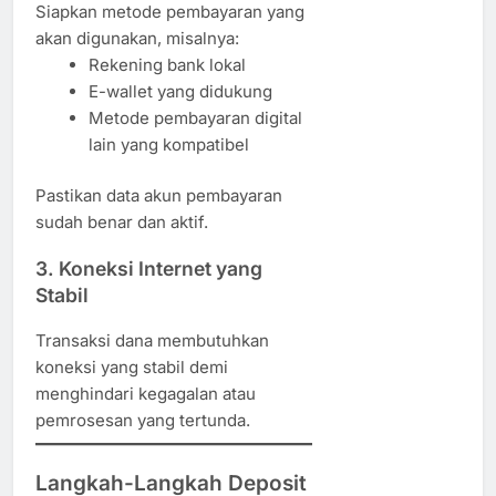
Siapkan metode pembayaran yang
akan digunakan, misalnya:
Rekening bank lokal
E-wallet yang didukung
Metode pembayaran digital
lain yang kompatibel
Pastikan data akun pembayaran
sudah benar dan aktif.
3. Koneksi Internet yang
Stabil
Transaksi dana membutuhkan
koneksi yang stabil demi
menghindari kegagalan atau
pemrosesan yang tertunda.
Langkah-Langkah Deposit