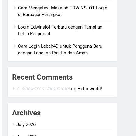
Cara Mengatasi Masalah EDWINSLOT Login
di Berbagai Perangkat
Login Edwinslot Terbaru dengan Tampilan
Lebih Responsif
Cara Login Lebah4D untuk Pengguna Baru
dengan Langkah Praktis dan Aman
Recent Comments
A WordPress Commenter
on
Hello world!
Archives
July 2026