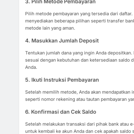
3. Pilih Metode Pembayaran
Pilih metode pembayaran yang tersedia dari daftar.
menyediakan beberapa pilihan seperti transfer bank
metode lain yang aman.
4. Masukkan Jumlah Deposit
Tentukan jumlah dana yang ingin Anda depositkan. P
sesuai dengan kebutuhan dan ketersediaan saldo 
Anda.
5. Ikuti Instruksi Pembayaran
Setelah memilih metode, Anda akan mendapatkan in
seperti nomor rekening atau tautan pembayaran yang
6. Konfirmasi dan Cek Saldo
Setelah melakukan transaksi dari pihak bank atau e-
untuk kembali ke akun Anda dan cek apakah saldo