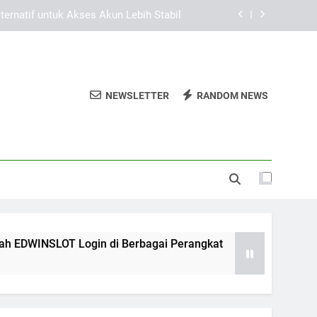
ernatif untuk Akses Akun Lebih Stabil
WINSLOT Login di Berbagai Perangkat
rbaru dengan Tampilan Lebih Responsif
NEWSLETTER
RANDOM NEWS
si Masalah Umum pada TIARA4D Login
ernatif untuk Akses Akun Lebih Stabil
ntik.
WINSLOT Login di Berbagai Perangkat
rbaru dengan Tampilan Lebih Responsif
T Login di Berbagai Perangkat
Login Edwinslot Terba
2 Months Ago