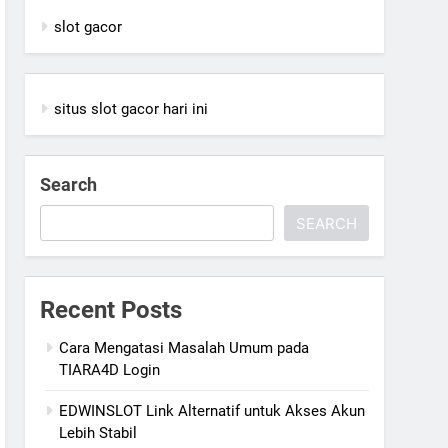
slot gacor
situs slot gacor hari ini
Search
SEARCH
Recent Posts
Cara Mengatasi Masalah Umum pada
TIARA4D Login
EDWINSLOT Link Alternatif untuk Akses Akun
Lebih Stabil