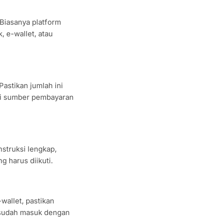
 Biasanya platform
, e-wallet, atau
astikan jumlah ini
di sumber pembayaran
struksi lengkap,
 harus diikuti.
wallet, pastikan
 sudah masuk dengan