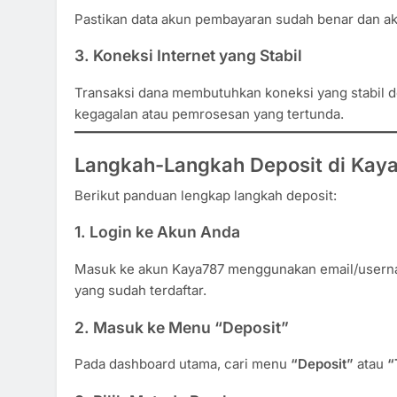
Pastikan data akun pembayaran sudah benar dan akt
3. Koneksi Internet yang Stabil
Transaksi dana membutuhkan koneksi yang stabil 
kegagalan atau pemrosesan yang tertunda.
Langkah-Langkah Deposit di Kay
Berikut panduan lengkap langkah deposit:
1. Login ke Akun Anda
Masuk ke akun Kaya787 menggunakan email/user
yang sudah terdaftar.
2. Masuk ke Menu “Deposit”
Pada dashboard utama, cari menu
“Deposit”
atau
“