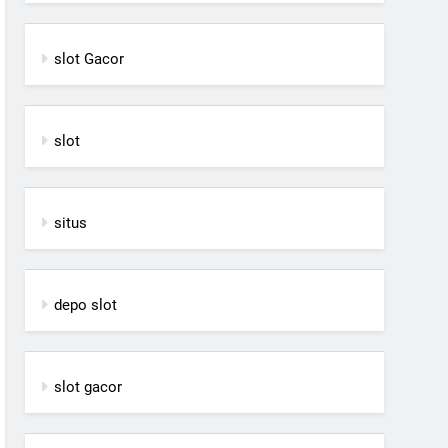
slot Gacor
slot
situs
depo slot
slot gacor