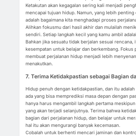
Ketakutan akan kegagalan sering kali menjadi peng
mencapai tujuan hidup. Namun, yang lebih penting d
adalah bagaimana kita menghadapi proses perjalana
Alihkan fokusmu dari hasil akhir dan mulailah menik
sendiri. Setiap langkah kecil yang kamu ambil ada
Bahkan jika sesuatu tidak berjalan sesuai rencana,
kesempatan untuk belajar dan berkembang. Fokus 
membuat perjalanan hidup menjadi lebih menyena
menakutkan.
7.
Terima Ketidakpastian sebagai Bagian da
Hidup penuh dengan ketidakpastian, dan itu adalah 
ada yang bisa memprediksi masa depan dengan past
hanya harus mengambil langkah pertama meskipun k
yang akan terjadi selanjutnya. Terima bahwa ketida
bagian dari perjalanan hidup, dan belajar untuk m
hal itu akan mengurangi banyak kecemasan.
Cobalah untuk berhenti mencari jaminan dan kontr