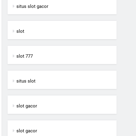
situs slot gacor
slot
slot 777
situs slot
slot gacor
slot gacor