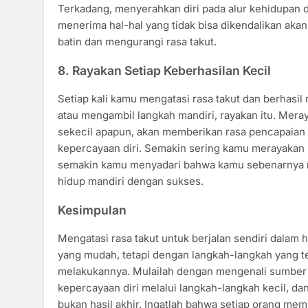
Terkadang, menyerahkan diri pada alur kehidupan 
menerima hal-hal yang tidak bisa dikendalikan ak
batin dan mengurangi rasa takut.
8.
Rayakan Setiap Keberhasilan Kecil
Setiap kali kamu mengatasi rasa takut dan berhasi
atau mengambil langkah mandiri, rayakan itu. Mera
sekecil apapun, akan memberikan rasa pencapaian
kepercayaan diri. Semakin sering kamu merayakan 
semakin kamu menyadari bahwa kamu sebenarnya
hidup mandiri dengan sukses.
Kesimpulan
Mengatasi rasa takut untuk berjalan sendiri dalam 
yang mudah, tetapi dengan langkah-langkah yang t
melakukannya. Mulailah dengan mengenali sumber
kepercayaan diri melalui langkah-langkah kecil, da
bukan hasil akhir. Ingatlah bahwa setiap orang memi