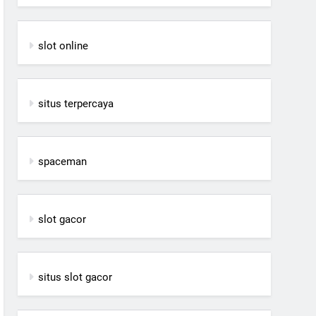
slot online
situs terpercaya
spaceman
slot gacor
situs slot gacor