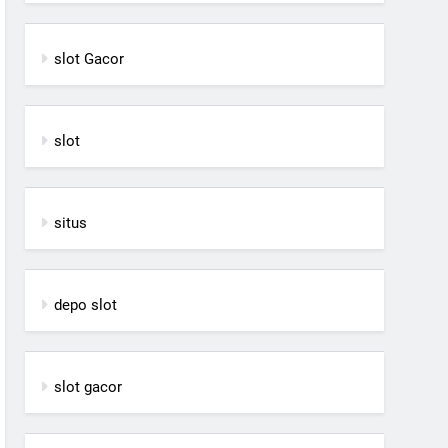
slot Gacor
slot
situs
depo slot
slot gacor