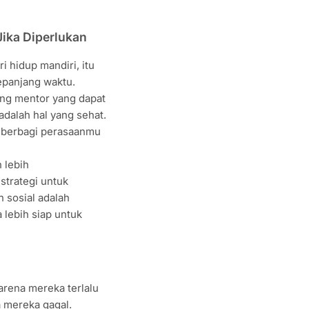
ika Diperlukan
i hidup mandiri, itu
epanjang waktu.
ang mentor yang dapat
adalah hal yang sehat.
u berbagi perasaanmu
 lebih
trategi untuk
 sosial adalah
lebih siap untuk
arena mereka terlalu
a mereka gagal.