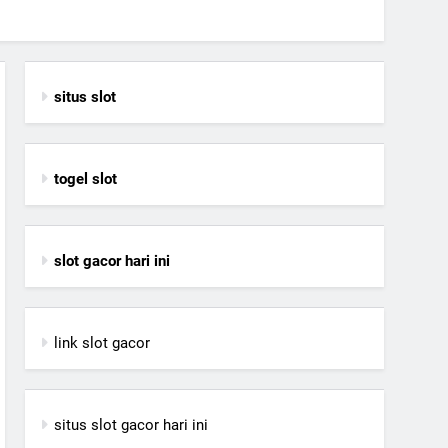
situs slot
togel slot
slot gacor hari ini
link slot gacor
situs slot gacor hari ini