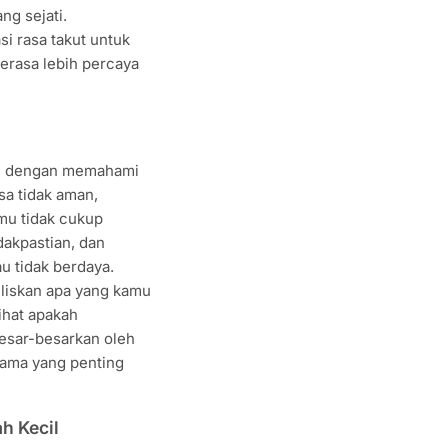
ng sejati.
i rasa takut untuk
erasa lebih percaya
ah dengan memahami
a tidak aman,
mu tidak cukup
dakpastian, dan
u tidak berdaya.
uliskan apa yang kamu
lihat apakah
esar-besarkan oleh
tama yang penting
h Kecil