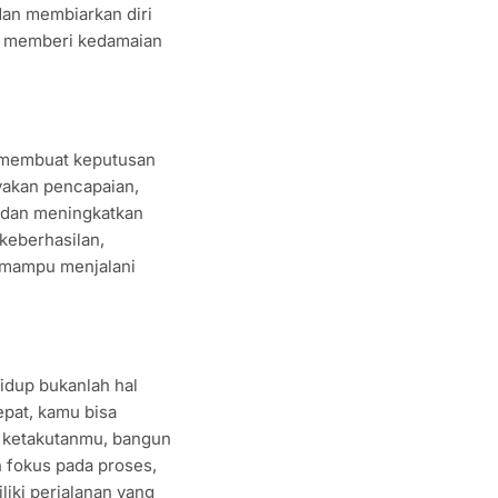
dan membiarkan diri
an memberi kedamaian
l membuat keputusan
yakan pencapaian,
 dan meningkatkan
keberhasilan,
 mampu menjalani
hidup bukanlah hal
epat, kamu bisa
 ketakutanmu, bangun
n fokus pada proses,
liki perjalanan yang