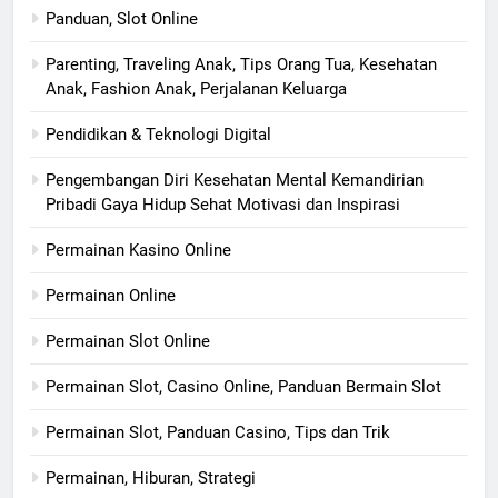
Panduan, Slot Online
Parenting, Traveling Anak, Tips Orang Tua, Kesehatan
Anak, Fashion Anak, Perjalanan Keluarga
Pendidikan & Teknologi Digital
Pengembangan Diri Kesehatan Mental Kemandirian
Pribadi Gaya Hidup Sehat Motivasi dan Inspirasi
Permainan Kasino Online
Permainan Online
Permainan Slot Online
Permainan Slot, Casino Online, Panduan Bermain Slot
Permainan Slot, Panduan Casino, Tips dan Trik
Permainan, Hiburan, Strategi