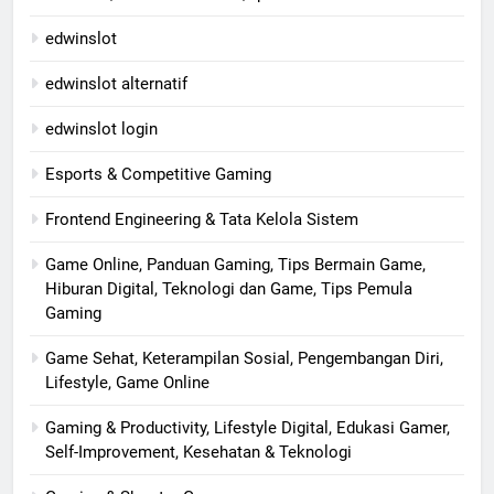
edwinslot
edwinslot alternatif
edwinslot login
Esports & Competitive Gaming
Frontend Engineering & Tata Kelola Sistem
Game Online, Panduan Gaming, Tips Bermain Game,
Hiburan Digital, Teknologi dan Game, Tips Pemula
Gaming
Game Sehat, Keterampilan Sosial, Pengembangan Diri,
Lifestyle, Game Online
Gaming & Productivity, Lifestyle Digital, Edukasi Gamer,
Self-Improvement, Kesehatan & Teknologi