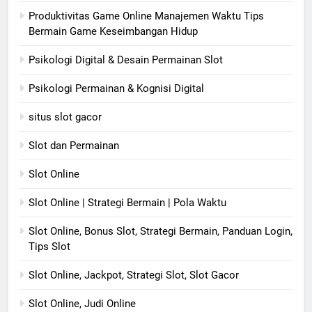
Produktivitas Game Online Manajemen Waktu Tips
Bermain Game Keseimbangan Hidup
Psikologi Digital & Desain Permainan Slot
Psikologi Permainan & Kognisi Digital
situs slot gacor
Slot dan Permainan
Slot Online
Slot Online | Strategi Bermain | Pola Waktu
Slot Online, Bonus Slot, Strategi Bermain, Panduan Login,
Tips Slot
Slot Online, Jackpot, Strategi Slot, Slot Gacor
Slot Online, Judi Online