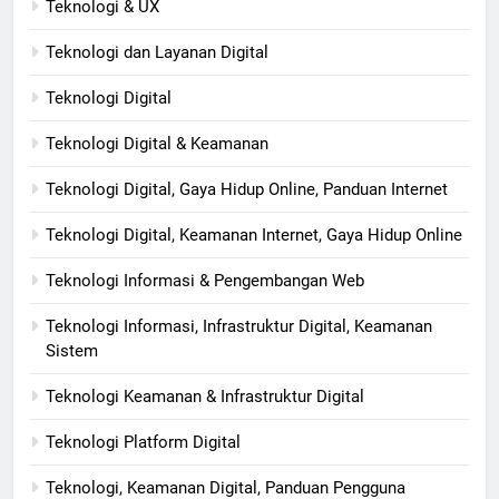
Teknologi & UX
Teknologi dan Layanan Digital
Teknologi Digital
Teknologi Digital & Keamanan
Teknologi Digital, Gaya Hidup Online, Panduan Internet
Teknologi Digital, Keamanan Internet, Gaya Hidup Online
Teknologi Informasi & Pengembangan Web
Teknologi Informasi, Infrastruktur Digital, Keamanan
Sistem
Teknologi Keamanan & Infrastruktur Digital
Teknologi Platform Digital
Teknologi, Keamanan Digital, Panduan Pengguna