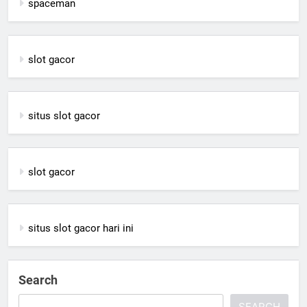
spaceman
slot gacor
situs slot gacor
slot gacor
situs slot gacor hari ini
Search
SEARCH