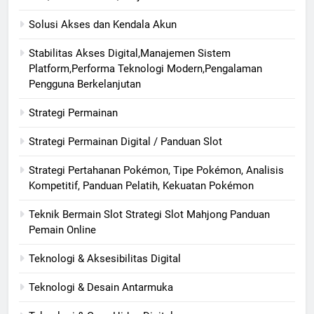
Solusi Akses dan Kendala Akun
Stabilitas Akses Digital,Manajemen Sistem
Platform,Performa Teknologi Modern,Pengalaman
Pengguna Berkelanjutan
Strategi Permainan
Strategi Permainan Digital / Panduan Slot
Strategi Pertahanan Pokémon, Tipe Pokémon, Analisis
Kompetitif, Panduan Pelatih, Kekuatan Pokémon
Teknik Bermain Slot Strategi Slot Mahjong Panduan
Pemain Online
Teknologi & Aksesibilitas Digital
Teknologi & Desain Antarmuka