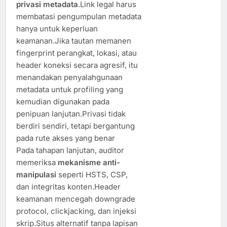
privasi metadata
.Link legal harus
membatasi pengumpulan metadata
hanya untuk keperluan
keamanan.Jika tautan memanen
fingerprint perangkat, lokasi, atau
header koneksi secara agresif, itu
menandakan penyalahgunaan
metadata untuk profiling yang
kemudian digunakan pada
penipuan lanjutan.Privasi tidak
berdiri sendiri, tetapi bergantung
pada rute akses yang benar
Pada tahapan lanjutan, auditor
memeriksa
mekanisme anti-
manipulasi
seperti HSTS, CSP,
dan integritas konten.Header
keamanan mencegah downgrade
protocol, clickjacking, dan injeksi
skrip.Situs alternatif tanpa lapisan