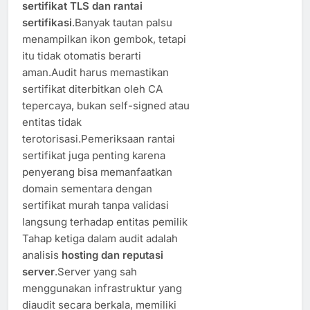
sertifikat TLS dan rantai
sertifikasi
.Banyak tautan palsu
menampilkan ikon gembok, tetapi
itu tidak otomatis berarti
aman.Audit harus memastikan
sertifikat diterbitkan oleh CA
tepercaya, bukan self-signed atau
entitas tidak
terotorisasi.Pemeriksaan rantai
sertifikat juga penting karena
penyerang bisa memanfaatkan
domain sementara dengan
sertifikat murah tanpa validasi
langsung terhadap entitas pemilik
Tahap ketiga dalam audit adalah
analisis
hosting dan reputasi
server
.Server yang sah
menggunakan infrastruktur yang
diaudit secara berkala, memiliki