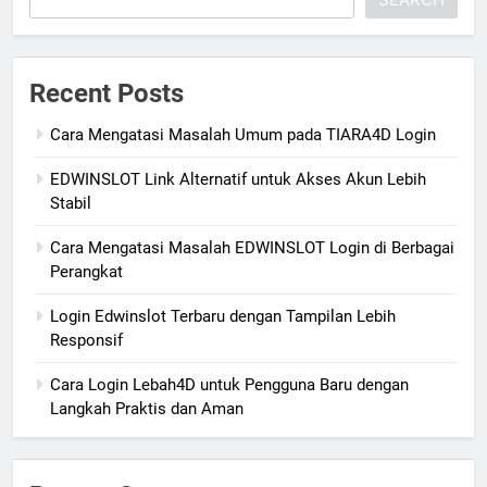
Recent Posts
Cara Mengatasi Masalah Umum pada TIARA4D Login
EDWINSLOT Link Alternatif untuk Akses Akun Lebih
Stabil
Cara Mengatasi Masalah EDWINSLOT Login di Berbagai
Perangkat
Login Edwinslot Terbaru dengan Tampilan Lebih
Responsif
Cara Login Lebah4D untuk Pengguna Baru dengan
Langkah Praktis dan Aman