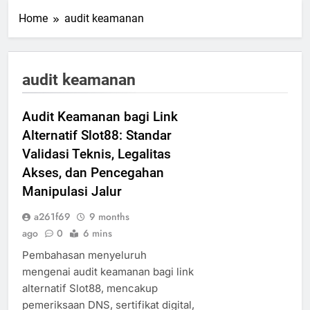
Home
audit keamanan
audit keamanan
Audit Keamanan bagi Link
Alternatif Slot88: Standar
Validasi Teknis, Legalitas
Akses, dan Pencegahan
Manipulasi Jalur
a261f69
9 months
ago
0
6 mins
Pembahasan menyeluruh
mengenai audit keamanan bagi link
alternatif Slot88, mencakup
pemeriksaan DNS, sertifikat digital,