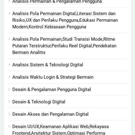
Analisis Permainan & Pengalaman Pengguna
Analisis Pola Permainan Digital,Literasi Sistem dan
Risiko,UX dan Perilaku Pengguna,Edukasi Permainan
Modern,Kontrol Kebiasaan Pengguna
Analisis Pola Permainan,Studi Transisi Mode,Ritme
Putaran Terstruktur,Perilaku Reel Digital,Pendekatan
Bermain Analitis
Analisis Sistem & Teknologi Digital
Analisis Waktu Login & Strategi Bermain
Desain & Pengalaman Pengguna Digital
Desain & Teknologi Digital
Desain Akses dan Pengalaman Digital
Desain UI/UX,Keamanan Aplikasi Web,Rekayasa
Frontend,Arsitektur Sistem,Optimasi Performa