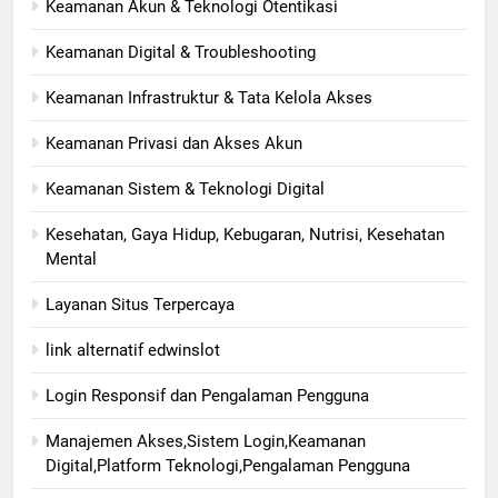
Keamanan Akun & Teknologi Otentikasi
Keamanan Digital & Troubleshooting
Keamanan Infrastruktur & Tata Kelola Akses
Keamanan Privasi dan Akses Akun
Keamanan Sistem & Teknologi Digital
Kesehatan, Gaya Hidup, Kebugaran, Nutrisi, Kesehatan
Mental
Layanan Situs Terpercaya
link alternatif edwinslot
Login Responsif dan Pengalaman Pengguna
Manajemen Akses,Sistem Login,Keamanan
Digital,Platform Teknologi,Pengalaman Pengguna