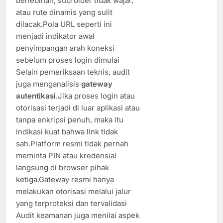
berlebihan, subfolder tidak wajar,
atau rute dinamis yang sulit
dilacak.Pola URL seperti ini
menjadi indikator awal
penyimpangan arah koneksi
sebelum proses login dimulai
Selain pemeriksaan teknis, audit
juga menganalisis
gateway
autentikasi
.Jika proses login atau
otorisasi terjadi di luar aplikasi atau
tanpa enkripsi penuh, maka itu
indikasi kuat bahwa link tidak
sah.Platform resmi tidak pernah
meminta PIN atau kredensial
langsung di browser pihak
ketiga.Gateway resmi hanya
melakukan otorisasi melalui jalur
yang terproteksi dan tervalidasi
Audit keamanan juga menilai aspek