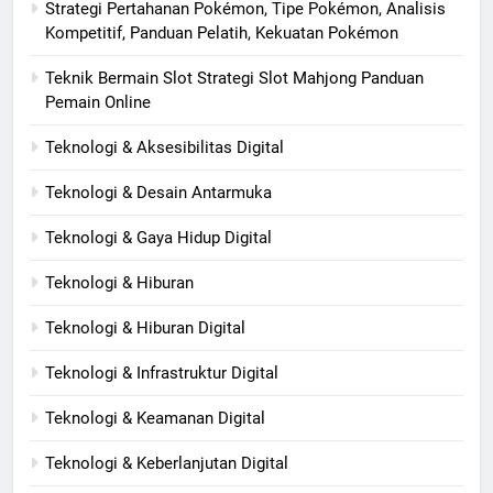
Strategi Pertahanan Pokémon, Tipe Pokémon, Analisis
Kompetitif, Panduan Pelatih, Kekuatan Pokémon
Teknik Bermain Slot Strategi Slot Mahjong Panduan
Pemain Online
Teknologi & Aksesibilitas Digital
Teknologi & Desain Antarmuka
Teknologi & Gaya Hidup Digital
Teknologi & Hiburan
Teknologi & Hiburan Digital
Teknologi & Infrastruktur Digital
Teknologi & Keamanan Digital
Teknologi & Keberlanjutan Digital