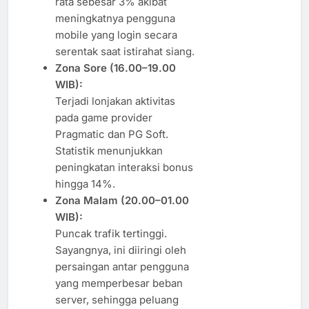
rata sebesar 3% akibat
meningkatnya pengguna
mobile yang login secara
serentak saat istirahat siang.
Zona Sore (16.00–19.00
WIB):
Terjadi lonjakan aktivitas
pada game provider
Pragmatic dan PG Soft.
Statistik menunjukkan
peningkatan interaksi bonus
hingga 14%.
Zona Malam (20.00–01.00
WIB):
Puncak trafik tertinggi.
Sayangnya, ini diiringi oleh
persaingan antar pengguna
yang memperbesar beban
server, sehingga peluang