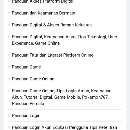
Panduan Akses Platform Digital
Panduan dan Keamanan Bermain
Panduan Digital & Akses Ramah Keluarga
Panduan Digital, Keamanan Akun, Tips Teknologi, User
Experience, Game Online
Panduan Fitur dan Literasi Platform Online
Panduan Game
Panduan Game Online
Panduan Game Online, Tips Login Aman, Keamanan
Akun, Tutorial Digital, Game Mobile, Pokemon787,
Panduan Pemula
Panduan Login
Panduan Login Akun Edukasi Pengguna Tips Ketelitian