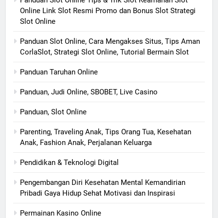
Online Link Slot Resmi Promo dan Bonus Slot Strategi
Slot Online
Panduan Slot Online, Cara Mengakses Situs, Tips Aman
CorlaSlot, Strategi Slot Online, Tutorial Bermain Slot
Panduan Taruhan Online
Panduan, Judi Online, SBOBET, Live Casino
Panduan, Slot Online
Parenting, Traveling Anak, Tips Orang Tua, Kesehatan
Anak, Fashion Anak, Perjalanan Keluarga
Pendidikan & Teknologi Digital
Pengembangan Diri Kesehatan Mental Kemandirian
Pribadi Gaya Hidup Sehat Motivasi dan Inspirasi
Permainan Kasino Online