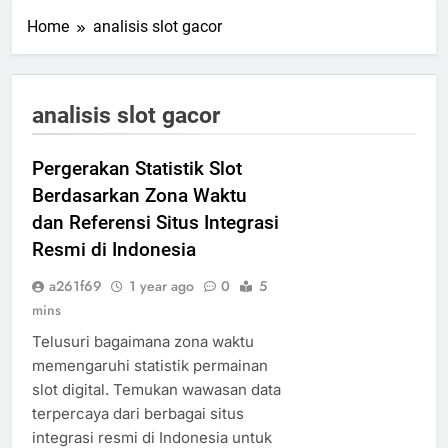
Home
analisis slot gacor
analisis slot gacor
Pergerakan Statistik Slot
Berdasarkan Zona Waktu
dan Referensi Situs Integrasi
Resmi di Indonesia
a261f69
1 year ago
0
5
mins
Telusuri bagaimana zona waktu
memengaruhi statistik permainan
slot digital. Temukan wawasan data
terpercaya dari berbagai situs
integrasi resmi di Indonesia untuk