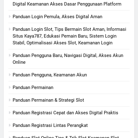
Digital Keamanan Akses Dasar Penggunaan Platform
Panduan Login Pemula, Akses Digital Aman
Panduan Login Slot, Tips Bermain Slot Aman, Informasi
Situs Kaya787, Edukasi Pemain Baru, Sistem Login
Stabil, Optimalisasi Akses Slot, Keamanan Login
Panduan Pengguna Baru, Navigasi Digital, Akses Akun
Online
Panduan Pengguna, Keamanan Akun
Panduan Permainan
Panduan Permainan & Strategi Slot
Panduan Registrasi Cepat dan Akses Digital Praktis
Panduan Registrasi Lintas Perangkat
Panduan Slot Online Tips & Trik Slot Keamanan Slot