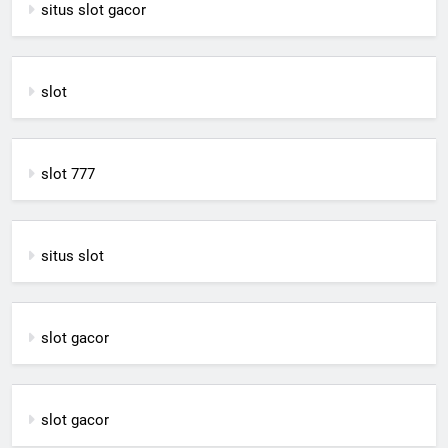
situs slot gacor
slot
slot 777
situs slot
slot gacor
slot gacor