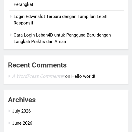
Perangkat
Login Edwinslot Terbaru dengan Tampilan Lebih
Responsif
Cara Login Lebah4D untuk Pengguna Baru dengan
Langkah Praktis dan Aman
Recent Comments
A WordPress Commenter
on
Hello world!
Archives
July 2026
June 2026