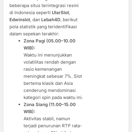
beberapa situs terintegrasi resmi
di Indonesia seperti
UlarSlot
,
Edwinslot
, dan
Lebah4D
, berikut
pola statistik yang teridentifikasi
dalam sepekan terakhir:
Zona Pagi (05.00–10.00
WIB):
Waktu ini menunjukkan
volatilitas rendah dengan
rasio kemenangan
meningkat sebesar 7%. Slot
bertema klasik dan Asia
cenderung mendominasi
kategori spin pada waktu ini.
Zona Siang (11.00–15.00
WIB):
Aktivitas stabil, namun
terjadi penurunan RTP rata-