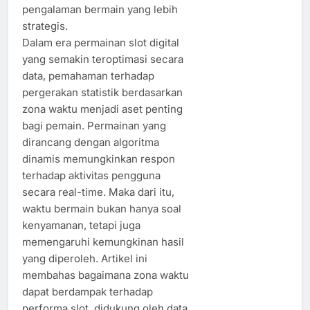
pengalaman bermain yang lebih
strategis.
Dalam era permainan slot digital
yang semakin teroptimasi secara
data, pemahaman terhadap
pergerakan statistik berdasarkan
zona waktu menjadi aset penting
bagi pemain. Permainan yang
dirancang dengan algoritma
dinamis memungkinkan respon
terhadap aktivitas pengguna
secara real-time. Maka dari itu,
waktu bermain bukan hanya soal
kenyamanan, tetapi juga
memengaruhi kemungkinan hasil
yang diperoleh. Artikel ini
membahas bagaimana zona waktu
dapat berdampak terhadap
performa slot, didukung oleh data