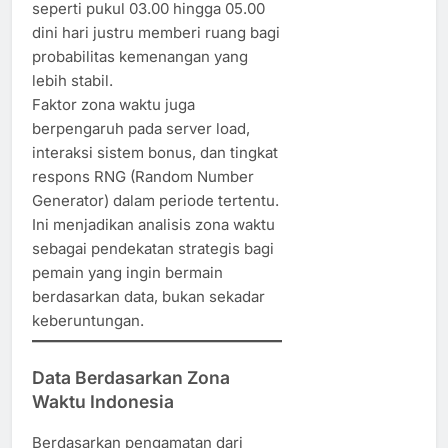
seperti pukul 03.00 hingga 05.00
dini hari justru memberi ruang bagi
probabilitas kemenangan yang
lebih stabil.
Faktor zona waktu juga
berpengaruh pada server load,
interaksi sistem bonus, dan tingkat
respons RNG (Random Number
Generator) dalam periode tertentu.
Ini menjadikan analisis zona waktu
sebagai pendekatan strategis bagi
pemain yang ingin bermain
berdasarkan data, bukan sekadar
keberuntungan.
Data Berdasarkan Zona
Waktu Indonesia
Berdasarkan pengamatan dari