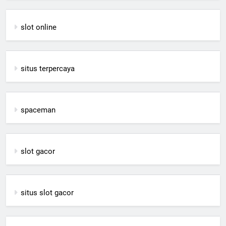
slot online
situs terpercaya
spaceman
slot gacor
situs slot gacor