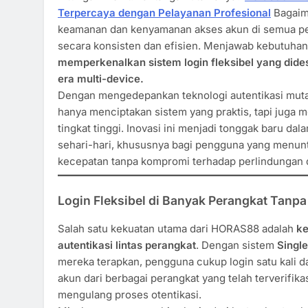
Terpercaya dengan Pelayanan Profesional
Bagaim
keamanan dan kenyamanan akses akun di semua pe
secara konsisten dan efisien. Menjawab kebutuhan 
memperkenalkan sistem login fleksibel yang dide
era multi-device.
Dengan mengedepankan teknologi autentikasi muta
hanya menciptakan sistem yang praktis, tapi juga
tingkat tinggi. Inovasi ini menjadi tonggak baru dal
sehari-hari, khususnya bagi pengguna yang menunt
kecepatan tanpa kompromi terhadap perlindungan 
Login Fleksibel di Banyak Perangkat Tanp
Salah satu kekuatan utama dari HORAS88 adalah
k
autentikasi lintas perangkat
. Dengan sistem
Singl
mereka terapkan, pengguna cukup login satu kali 
akun dari berbagai perangkat yang telah terverifikas
mengulang proses otentikasi.