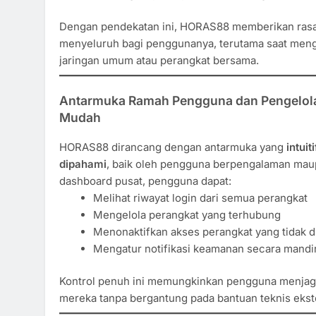
Dengan pendekatan ini, HORAS88 memberikan ras
menyeluruh bagi penggunanya, terutama saat meng
jaringan umum atau perangkat bersama.
Antarmuka Ramah Pengguna dan Pengelol
Mudah
HORAS88 dirancang dengan antarmuka yang
intui
dipahami
, baik oleh pengguna berpengalaman mau
dashboard pusat, pengguna dapat:
Melihat riwayat login dari semua perangkat
Mengelola perangkat yang terhubung
Menonaktifkan akses perangkat yang tidak d
Mengatur notifikasi keamanan secara mandir
Kontrol penuh ini memungkinkan pengguna menjaga
mereka tanpa bergantung pada bantuan teknis ekst