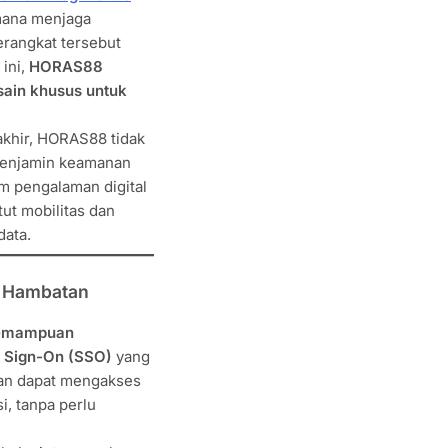
ana menjaga
rangkat tersebut
ini,
HORAS88
sain khusus untuk
khir, HORAS88 tidak
 menjamin keamanan
am pengalaman digital
ut mobilitas dan
data.
a Hambatan
emampuan
e Sign-On (SSO)
yang
dan dapat mengakses
i, tanpa perlu