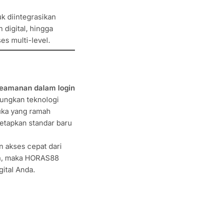
uk diintegrasikan
 digital, hingga
es multi-level.
keamanan dalam login
ngkan teknologi
uka yang ramah
etapkan standar baru
 akses cepat dari
n, maka HORAS88
gital Anda.