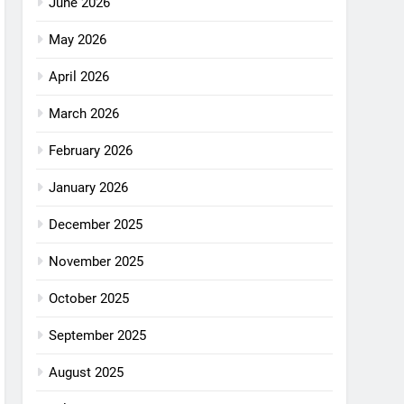
June 2026
May 2026
April 2026
March 2026
February 2026
January 2026
December 2025
November 2025
October 2025
September 2025
August 2025