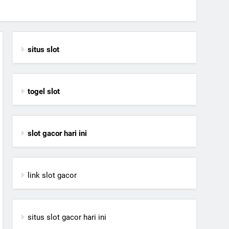
situs slot
togel slot
slot gacor hari ini
link slot gacor
situs slot gacor hari ini