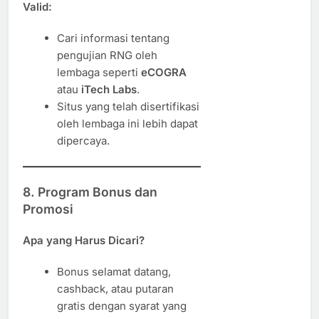
Valid
:
Cari informasi tentang
pengujian RNG oleh
lembaga seperti
eCOGRA
atau
iTech Labs
.
Situs yang telah disertifikasi
oleh lembaga ini lebih dapat
dipercaya.
8. Program Bonus dan
Promosi
Apa yang Harus Dicari?
Bonus selamat datang,
cashback, atau putaran
gratis dengan syarat yang