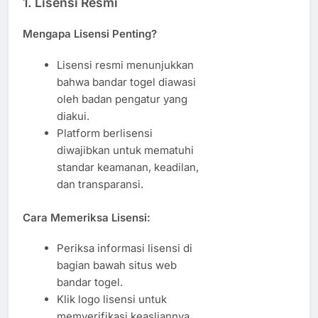
1. Lisensi Resmi
Mengapa Lisensi Penting?
Lisensi resmi menunjukkan
bahwa bandar togel diawasi
oleh badan pengatur yang
diakui.
Platform berlisensi
diwajibkan untuk mematuhi
standar keamanan, keadilan,
dan transparansi.
Cara Memeriksa Lisensi
:
Periksa informasi lisensi di
bagian bawah situs web
bandar togel.
Klik logo lisensi untuk
memverifikasi keasliannya