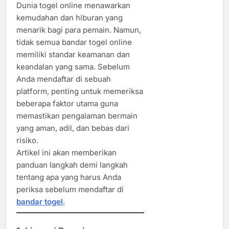
Dunia togel online menawarkan
kemudahan dan hiburan yang
menarik bagi para pemain. Namun,
tidak semua bandar togel online
memiliki standar keamanan dan
keandalan yang sama. Sebelum
Anda mendaftar di sebuah
platform, penting untuk memeriksa
beberapa faktor utama guna
memastikan pengalaman bermain
yang aman, adil, dan bebas dari
risiko.
Artikel ini akan memberikan
panduan langkah demi langkah
tentang apa yang harus Anda
periksa sebelum mendaftar di
bandar togel
.