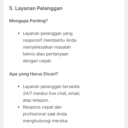
5. Layanan Pelanggan
Mengapa Penting?
Layanan pelanggan yang
responsif membantu Anda
menyelesaikan masalah
teknis atau pertanyaan
dengan cepat.
Apa yang Harus Dicari?
Layanan pelanggan tersedia
24/7 melalui live chat, email,
atau telepon.
Respons cepat dan
profesional saat Anda
menghubungi mereka.