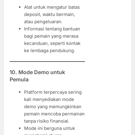
Alat untuk mengatur batas
deposit, waktu bermain,
atau pengeluaran.
Informasi tentang bantuan
bagi pemain yang merasa
kecanduan, seperti kontak
ke lembaga pendukung.
10. Mode Demo untuk
Pemula
Platform terpercaya sering
kali menyediakan mode
demo yang memungkinkan
pemain mencoba permainan
tanpa risiko finansial.
Mode ini berguna untuk