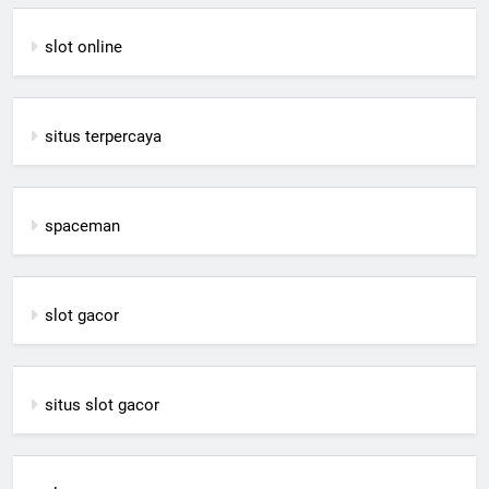
slot online
situs terpercaya
spaceman
slot gacor
situs slot gacor