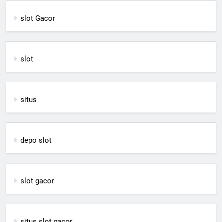
slot Gacor
slot
situs
depo slot
slot gacor
situs slot gacor