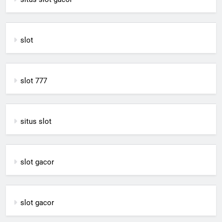
slot
slot 777
situs slot
slot gacor
slot gacor