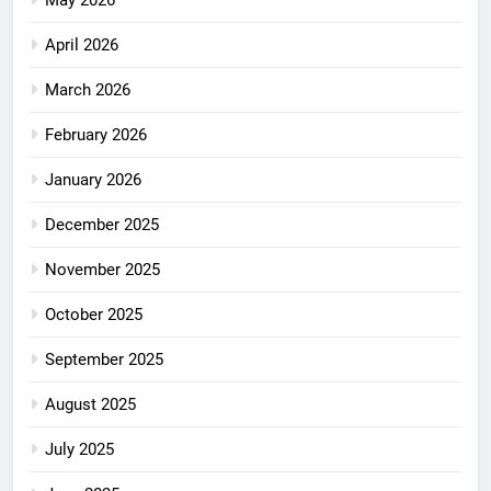
May 2026
April 2026
March 2026
February 2026
January 2026
December 2025
November 2025
October 2025
September 2025
August 2025
July 2025