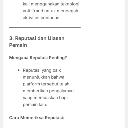
kali menggunakan teknologi
anti-fraud untuk mencegah
aktivitas penipuan.
3. Reputasi dan Ulasan
Pemain
Mengapa Reputasi Penting?
Reputasi yang baik
menunjukkan bahwa
platform tersebut telah
memberikan pengalaman
yang memuaskan bagi
pemain lain.
Cara Memeriksa Reputasi
: