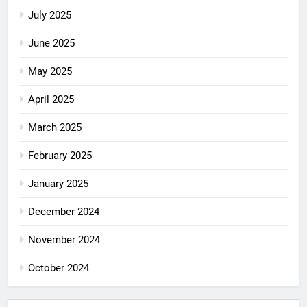
July 2025
June 2025
May 2025
April 2025
March 2025
February 2025
January 2025
December 2024
November 2024
October 2024