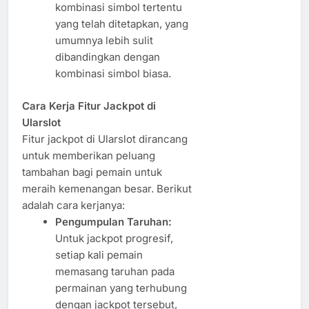
kombinasi simbol tertentu
yang telah ditetapkan, yang
umumnya lebih sulit
dibandingkan dengan
kombinasi simbol biasa.
Cara Kerja Fitur Jackpot di
Ularslot
Fitur jackpot di Ularslot dirancang
untuk memberikan peluang
tambahan bagi pemain untuk
meraih kemenangan besar. Berikut
adalah cara kerjanya:
Pengumpulan Taruhan:
Untuk jackpot progresif,
setiap kali pemain
memasang taruhan pada
permainan yang terhubung
dengan jackpot tersebut,