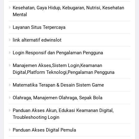
Kesehatan, Gaya Hidup, Kebugaran, Nutrisi, Kesehatan
Mental
Layanan Situs Terpercaya
link alternatif edwinslot
Login Responsif dan Pengalaman Pengguna
Manajemen Akses,Sistem Login,Keamanan
Digital,Platform Teknologi,Pengalaman Pengguna
Matematika Terapan & Desain Sistem Game
Olahraga, Manajemen Olahraga, Sepak Bola
Panduan Akses Akun, Edukasi Keamanan Digital,
Troubleshooting Login
Panduan Akses Digital Pemula