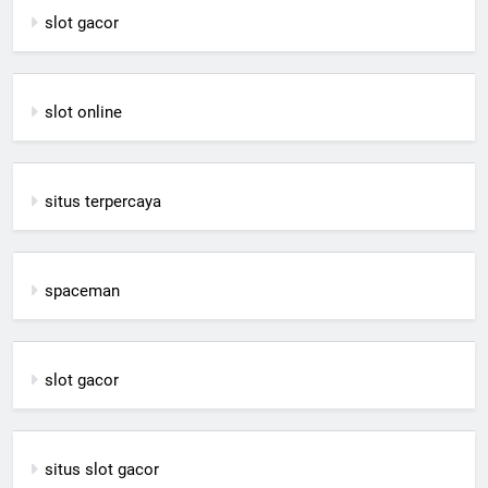
slot gacor
slot online
situs terpercaya
spaceman
slot gacor
situs slot gacor