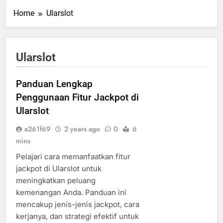
Home
Ularslot
Ularslot
Panduan Lengkap
Penggunaan Fitur Jackpot di
Ularslot
a261f69
2 years ago
0
6
mins
Pelajari cara memanfaatkan fitur
jackpot di Ularslot untuk
meningkatkan peluang
kemenangan Anda. Panduan ini
mencakup jenis-jenis jackpot, cara
kerjanya, dan strategi efektif untuk