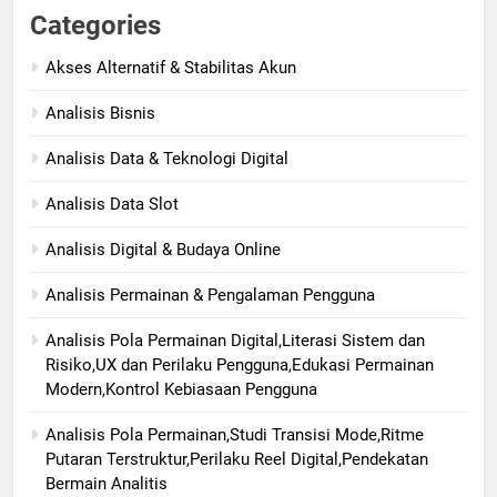
Categories
Akses Alternatif & Stabilitas Akun
Analisis Bisnis
Analisis Data & Teknologi Digital
Analisis Data Slot
Analisis Digital & Budaya Online
Analisis Permainan & Pengalaman Pengguna
Analisis Pola Permainan Digital,Literasi Sistem dan
Risiko,UX dan Perilaku Pengguna,Edukasi Permainan
Modern,Kontrol Kebiasaan Pengguna
Analisis Pola Permainan,Studi Transisi Mode,Ritme
Putaran Terstruktur,Perilaku Reel Digital,Pendekatan
Bermain Analitis