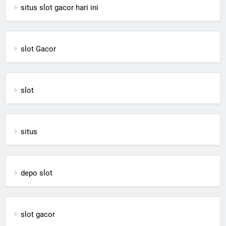
situs slot gacor hari ini
slot Gacor
slot
situs
depo slot
slot gacor