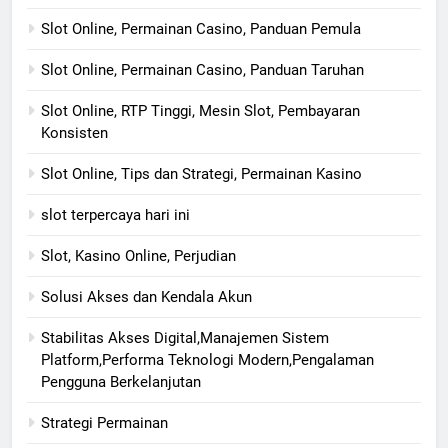
Slot Online, Permainan Casino, Panduan Pemula
Slot Online, Permainan Casino, Panduan Taruhan
Slot Online, RTP Tinggi, Mesin Slot, Pembayaran
Konsisten
Slot Online, Tips dan Strategi, Permainan Kasino
slot terpercaya hari ini
Slot, Kasino Online, Perjudian
Solusi Akses dan Kendala Akun
Stabilitas Akses Digital,Manajemen Sistem
Platform,Performa Teknologi Modern,Pengalaman
Pengguna Berkelanjutan
Strategi Permainan