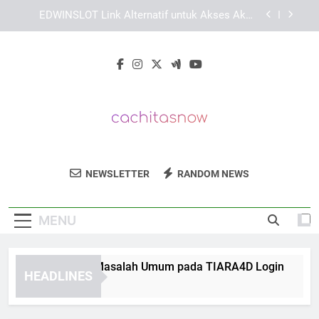
Skip
Cara Mengatasi Masalah EDWINSLOT Login di
to
Berbagai Perangkat
content
Login Edwinslot Terbaru dengan Tampilan Lebih
Responsif
Cara Mengatasi Masalah Umum pada TIARA4D
Login
EDWINSLOT Link Alternatif untuk Akses Akun
Lebih Stabil
Cara Mengatasi Masalah EDWINSLOT Login di
Berbagai Perangkat
Cachita's Now
Nikmati Cita Rasa Kuba Di Cachita’s Now,
Login Edwinslot Terbaru dengan Tampilan Lebih
NEWSLETTER
RANDOM NEWS
Responsif
Restoran Dengan Hidangan Autentik.
MENU
ara Mengatasi Masalah Umum pada TIARA4D Login
EDW
HEADLINES
Weeks Ago
1 Mo