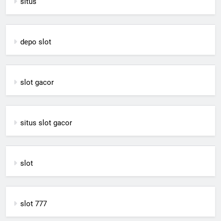
situs
depo slot
slot gacor
situs slot gacor
slot
slot 777