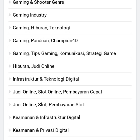
Gaming & Shooter Genre
Gaming Industry
Gaming, Hiburan, Teknologi
Gaming, Panduan, Champion4D
Gaming, Tips Gaming, Komunikasi, Strategi Game
Hiburan, Judi Online
Infrastruktur & Teknologi Digital
Judi Online, Slot Online, Pembayaran Cepat
Judi Online, Slot, Pembayaran Slot
Keamanan & Infrastruktur Digital
Keamanan & Privasi Digital