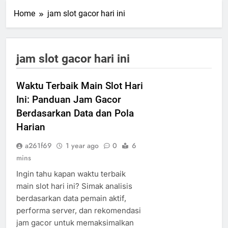
Home
jam slot gacor hari ini
jam slot gacor hari ini
Waktu Terbaik Main Slot Hari
Ini: Panduan Jam Gacor
Berdasarkan Data dan Pola
Harian
a261f69
1 year ago
0
6
mins
Ingin tahu kapan waktu terbaik
main slot hari ini? Simak analisis
berdasarkan data pemain aktif,
performa server, dan rekomendasi
jam gacor untuk memaksimalkan