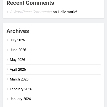
Recent Comments
A WordPress Commenter
on
Hello world!
Archives
July 2026
June 2026
May 2026
April 2026
March 2026
February 2026
January 2026