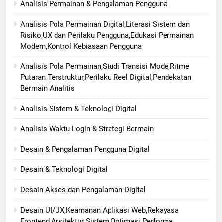
Analisis Permainan & Pengalaman Pengguna
Analisis Pola Permainan Digital,Literasi Sistem dan
Risiko,UX dan Perilaku Pengguna,Edukasi Permainan
Modern,Kontrol Kebiasaan Pengguna
Analisis Pola Permainan,Studi Transisi Mode,Ritme
Putaran Terstruktur,Perilaku Reel Digital,Pendekatan
Bermain Analitis
Analisis Sistem & Teknologi Digital
Analisis Waktu Login & Strategi Bermain
Desain & Pengalaman Pengguna Digital
Desain & Teknologi Digital
Desain Akses dan Pengalaman Digital
Desain UI/UX,Keamanan Aplikasi Web,Rekayasa
Frontend,Arsitektur Sistem,Optimasi Performa