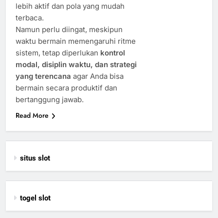
lebih aktif dan pola yang mudah
terbaca.
Namun perlu diingat, meskipun
waktu bermain memengaruhi ritme
sistem, tetap diperlukan
kontrol
modal, disiplin waktu, dan strategi
yang terencana
agar Anda bisa
bermain secara produktif dan
bertanggung jawab.
Read More
situs slot
togel slot