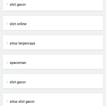
slot gacor
slot online
situs terpercaya
spaceman
slot gacor
situs slot gacor