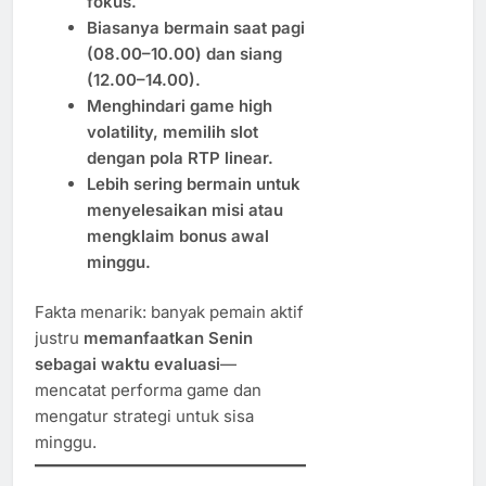
fokus.
Biasanya bermain saat pagi
(08.00–10.00) dan siang
(12.00–14.00).
Menghindari game high
volatility, memilih slot
dengan pola RTP linear.
Lebih sering bermain untuk
menyelesaikan misi atau
mengklaim bonus awal
minggu.
Fakta menarik: banyak pemain aktif
justru
memanfaatkan Senin
sebagai waktu evaluasi
—
mencatat performa game dan
mengatur strategi untuk sisa
minggu.