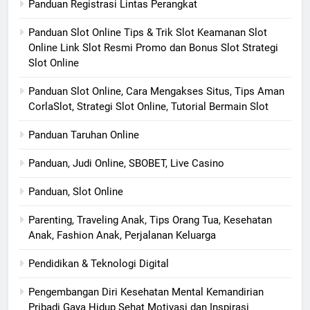
Panduan Registrasi Lintas Perangkat
Panduan Slot Online Tips & Trik Slot Keamanan Slot
Online Link Slot Resmi Promo dan Bonus Slot Strategi
Slot Online
Panduan Slot Online, Cara Mengakses Situs, Tips Aman
CorlaSlot, Strategi Slot Online, Tutorial Bermain Slot
Panduan Taruhan Online
Panduan, Judi Online, SBOBET, Live Casino
Panduan, Slot Online
Parenting, Traveling Anak, Tips Orang Tua, Kesehatan
Anak, Fashion Anak, Perjalanan Keluarga
Pendidikan & Teknologi Digital
Pengembangan Diri Kesehatan Mental Kemandirian
Pribadi Gaya Hidup Sehat Motivasi dan Inspirasi