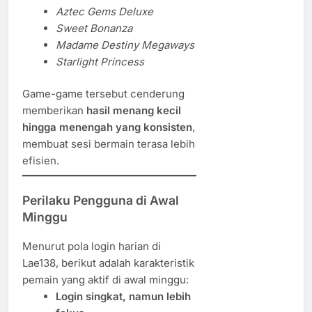
Aztec Gems Deluxe
Sweet Bonanza
Madame Destiny Megaways
Starlight Princess
Game-game tersebut cenderung
memberikan
hasil menang kecil
hingga menengah yang konsisten
,
membuat sesi bermain terasa lebih
efisien.
Perilaku Pengguna di Awal
Minggu
Menurut pola login harian di
Lae138, berikut adalah karakteristik
pemain yang aktif di awal minggu:
Login singkat, namun lebih