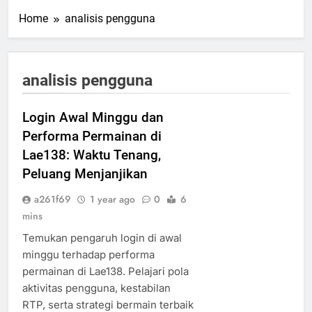
Home
analisis pengguna
analisis pengguna
Login Awal Minggu dan
Performa Permainan di
Lae138: Waktu Tenang,
Peluang Menjanjikan
a261f69
1 year ago
0
6
mins
Temukan pengaruh login di awal
minggu terhadap performa
permainan di Lae138. Pelajari pola
aktivitas pengguna, kestabilan
RTP, serta strategi bermain terbaik