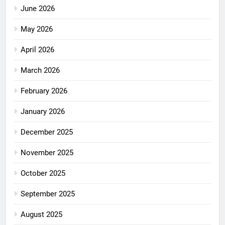
June 2026
May 2026
April 2026
March 2026
February 2026
January 2026
December 2025
November 2025
October 2025
September 2025
August 2025