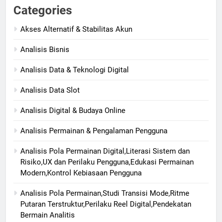
Categories
Akses Alternatif & Stabilitas Akun
Analisis Bisnis
Analisis Data & Teknologi Digital
Analisis Data Slot
Analisis Digital & Budaya Online
Analisis Permainan & Pengalaman Pengguna
Analisis Pola Permainan Digital,Literasi Sistem dan
Risiko,UX dan Perilaku Pengguna,Edukasi Permainan
Modern,Kontrol Kebiasaan Pengguna
Analisis Pola Permainan,Studi Transisi Mode,Ritme
Putaran Terstruktur,Perilaku Reel Digital,Pendekatan
Bermain Analitis