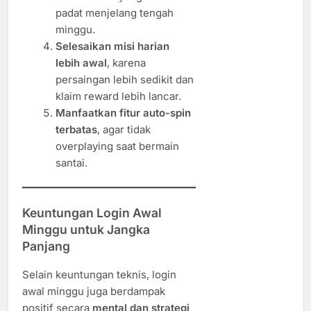
padat menjelang tengah
minggu.
Selesaikan misi harian
lebih awal
, karena
persaingan lebih sedikit dan
klaim reward lebih lancar.
Manfaatkan fitur auto-spin
terbatas
, agar tidak
overplaying saat bermain
santai.
Keuntungan Login Awal
Minggu untuk Jangka
Panjang
Selain keuntungan teknis, login
awal minggu juga berdampak
positif secara
mental dan strategi