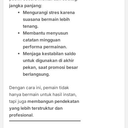
jangka panjang
:
Mengurangi stres karena
suasana bermain lebih
tenang.
Membantu menyusun
catatan mingguan
performa permainan.
Menjaga kestabilan saldo
untuk digunakan di akhir
pekan, saat promosi besar
berlangsung.
Dengan cara ini, pemain tidak
hanya bermain untuk hasil instan,
tapi juga
membangun pendekatan
yang lebih terstruktur dan
profesional
.