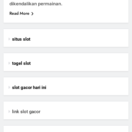
dikendalikan permainan.
Read More
situs slot
togel slot
slot gacor hari ini
link slot gacor