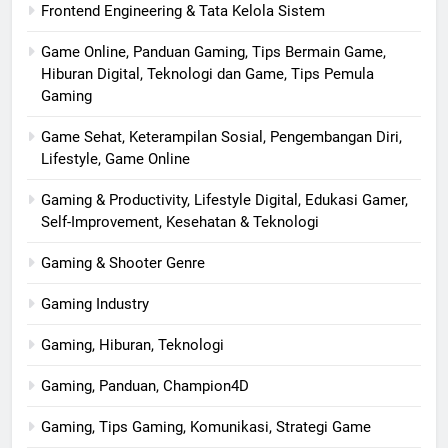
Frontend Engineering & Tata Kelola Sistem
Game Online, Panduan Gaming, Tips Bermain Game,
Hiburan Digital, Teknologi dan Game, Tips Pemula
Gaming
Game Sehat, Keterampilan Sosial, Pengembangan Diri,
Lifestyle, Game Online
Gaming & Productivity, Lifestyle Digital, Edukasi Gamer,
Self-Improvement, Kesehatan & Teknologi
Gaming & Shooter Genre
Gaming Industry
Gaming, Hiburan, Teknologi
Gaming, Panduan, Champion4D
Gaming, Tips Gaming, Komunikasi, Strategi Game