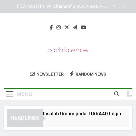
Skip
Cara Mengatasi Masalah EDWINSLOT Login di
to
Berbagai Perangkat
content
Login Edwinslot Terbaru dengan Tampilan Lebih
Responsif
Cara Mengatasi Masalah Umum pada TIARA4D
Login
EDWINSLOT Link Alternatif untuk Akses Akun
Lebih Stabil
Cara Mengatasi Masalah EDWINSLOT Login di
Berbagai Perangkat
Cachita's Now
Nikmati Cita Rasa Kuba Di Cachita’s Now,
Login Edwinslot Terbaru dengan Tampilan Lebih
NEWSLETTER
RANDOM NEWS
Responsif
Restoran Dengan Hidangan Autentik.
MENU
ara Mengatasi Masalah Umum pada TIARA4D Login
EDW
HEADLINES
Weeks Ago
1 Mo