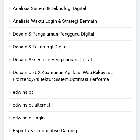
Analisis Sistem & Teknologi Digital
Analisis Waktu Login & Strategi Bermain
Desain & Pengalaman Pengguna Digital
Desain & Teknologi Digital
Desain Akses dan Pengalaman Digital
Desain UI/UX,Keamanan Aplikasi Web,Rekayasa
Frontend,Arsitektur Sistem,Optimasi Performa
edwinslot
edwinslot alternatif
edwinslot login
Esports & Competitive Gaming