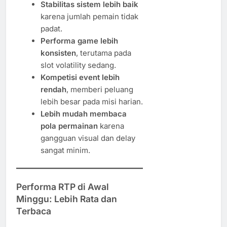
Stabilitas sistem lebih baik
karena jumlah pemain tidak
padat.
Performa game lebih
konsisten
, terutama pada
slot volatility sedang.
Kompetisi event lebih
rendah
, memberi peluang
lebih besar pada misi harian.
Lebih mudah membaca
pola permainan
karena
gangguan visual dan delay
sangat minim.
Performa RTP di Awal
Minggu: Lebih Rata dan
Terbaca