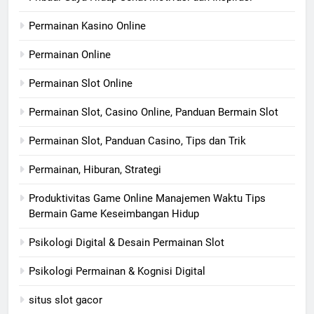
Permainan Kasino Online
Permainan Online
Permainan Slot Online
Permainan Slot, Casino Online, Panduan Bermain Slot
Permainan Slot, Panduan Casino, Tips dan Trik
Permainan, Hiburan, Strategi
Produktivitas Game Online Manajemen Waktu Tips
Bermain Game Keseimbangan Hidup
Psikologi Digital & Desain Permainan Slot
Psikologi Permainan & Kognisi Digital
situs slot gacor