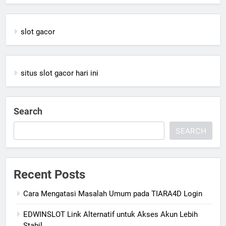
slot gacor
situs slot gacor hari ini
Search
SEARCH
Recent Posts
Cara Mengatasi Masalah Umum pada TIARA4D Login
EDWINSLOT Link Alternatif untuk Akses Akun Lebih
Stabil