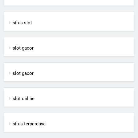
situs slot
slot gacor
slot gacor
slot online
situs terpercaya