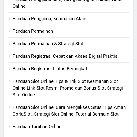
Online
Panduan Pengguna, Keamanan Akun
Panduan Permainan
Panduan Permainan & Strategi Slot
Panduan Registrasi Cepat dan Akses Digital Praktis
Panduan Registrasi Lintas Perangkat
Panduan Slot Online Tips & Trik Slot Keamanan Slot
Online Link Slot Resmi Promo dan Bonus Slot Strategi
Slot Online
Panduan Slot Online, Cara Mengakses Situs, Tips Aman
CorlaSlot, Strategi Slot Online, Tutorial Bermain Slot
Panduan Taruhan Online