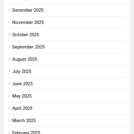
December 2025
November 2025
October 2025
September 2025
August 2025
July 2025
June 2025
May 2025
April 2025
March 2025
February 2025