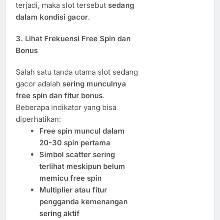
terjadi, maka slot tersebut
sedang
dalam kondisi gacor
.
3. Lihat Frekuensi Free Spin dan
Bonus
Salah satu tanda utama slot sedang
gacor adalah
sering munculnya
free spin dan fitur bonus
.
Beberapa indikator yang bisa
diperhatikan:
Free spin muncul dalam
20-30 spin pertama
Simbol scatter sering
terlihat meskipun belum
memicu free spin
Multiplier atau fitur
pengganda kemenangan
sering aktif