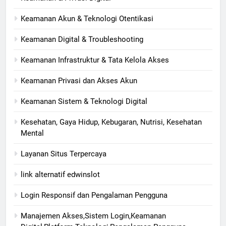
Keamanan Akun & Teknologi Otentikasi
Keamanan Digital & Troubleshooting
Keamanan Infrastruktur & Tata Kelola Akses
Keamanan Privasi dan Akses Akun
Keamanan Sistem & Teknologi Digital
Kesehatan, Gaya Hidup, Kebugaran, Nutrisi, Kesehatan
Mental
Layanan Situs Terpercaya
link alternatif edwinslot
Login Responsif dan Pengalaman Pengguna
Manajemen Akses,Sistem Login,Keamanan