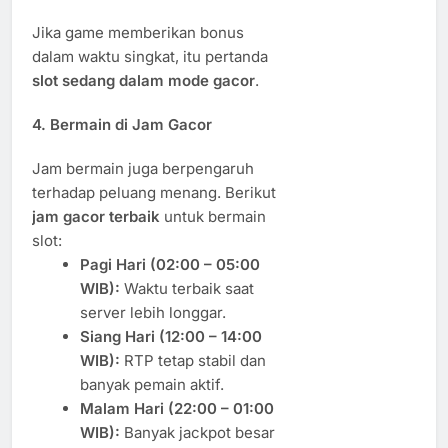
Jika game memberikan bonus
dalam waktu singkat, itu pertanda
slot sedang dalam mode gacor
.
4. Bermain di Jam Gacor
Jam bermain juga berpengaruh
terhadap peluang menang. Berikut
jam gacor terbaik
untuk bermain
slot:
Pagi Hari (02:00 – 05:00
WIB):
Waktu terbaik saat
server lebih longgar.
Siang Hari (12:00 – 14:00
WIB):
RTP tetap stabil dan
banyak pemain aktif.
Malam Hari (22:00 – 01:00
WIB):
Banyak jackpot besar