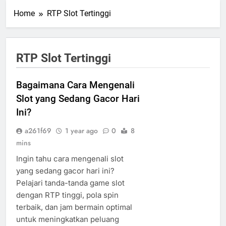
Home
RTP Slot Tertinggi
RTP Slot Tertinggi
Bagaimana Cara Mengenali
Slot yang Sedang Gacor Hari
Ini?
a261f69
1 year ago
0
8
mins
Ingin tahu cara mengenali slot
yang sedang gacor hari ini?
Pelajari tanda-tanda game slot
dengan RTP tinggi, pola spin
terbaik, dan jam bermain optimal
untuk meningkatkan peluang