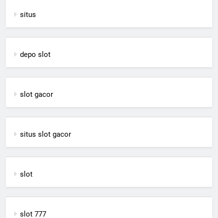
situs
depo slot
slot gacor
situs slot gacor
slot
slot 777