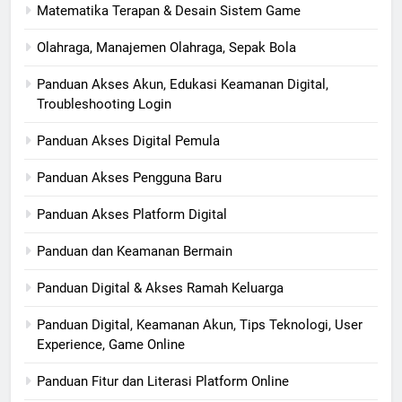
Matematika Terapan & Desain Sistem Game
Olahraga, Manajemen Olahraga, Sepak Bola
Panduan Akses Akun, Edukasi Keamanan Digital,
Troubleshooting Login
Panduan Akses Digital Pemula
Panduan Akses Pengguna Baru
Panduan Akses Platform Digital
Panduan dan Keamanan Bermain
Panduan Digital & Akses Ramah Keluarga
Panduan Digital, Keamanan Akun, Tips Teknologi, User
Experience, Game Online
Panduan Fitur dan Literasi Platform Online