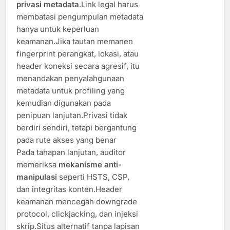
privasi metadata
.Link legal harus
membatasi pengumpulan metadata
hanya untuk keperluan
keamanan.Jika tautan memanen
fingerprint perangkat, lokasi, atau
header koneksi secara agresif, itu
menandakan penyalahgunaan
metadata untuk profiling yang
kemudian digunakan pada
penipuan lanjutan.Privasi tidak
berdiri sendiri, tetapi bergantung
pada rute akses yang benar
Pada tahapan lanjutan, auditor
memeriksa
mekanisme anti-
manipulasi
seperti HSTS, CSP,
dan integritas konten.Header
keamanan mencegah downgrade
protocol, clickjacking, dan injeksi
skrip.Situs alternatif tanpa lapisan