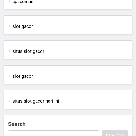
spaceman
slot gacor
situs slot gacor
slot gacor
situs slot gacor hari ini
Search
SEARCH