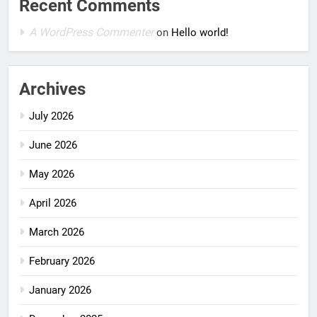
Recent Comments
A WordPress Commenter
on
Hello world!
Archives
July 2026
June 2026
May 2026
April 2026
March 2026
February 2026
January 2026