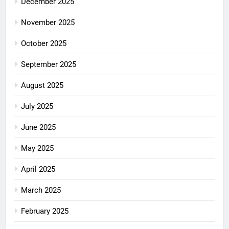
December 2025
November 2025
October 2025
September 2025
August 2025
July 2025
June 2025
May 2025
April 2025
March 2025
February 2025