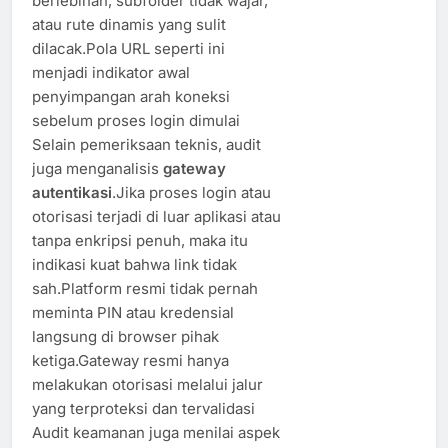
berlebihan, subfolder tidak wajar,
atau rute dinamis yang sulit
dilacak.Pola URL seperti ini
menjadi indikator awal
penyimpangan arah koneksi
sebelum proses login dimulai
Selain pemeriksaan teknis, audit
juga menganalisis
gateway
autentikasi
.Jika proses login atau
otorisasi terjadi di luar aplikasi atau
tanpa enkripsi penuh, maka itu
indikasi kuat bahwa link tidak
sah.Platform resmi tidak pernah
meminta PIN atau kredensial
langsung di browser pihak
ketiga.Gateway resmi hanya
melakukan otorisasi melalui jalur
yang terproteksi dan tervalidasi
Audit keamanan juga menilai aspek