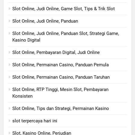
Slot Online, Judi Online, Game Slot, Tips & Trik Slot
Slot Online, Judi Online, Panduan
Slot Online, Judi Online, Panduan Slot, Strategi Game,
Kasino Digital
Slot Online, Pembayaran Digital, Judi Online
Slot Online, Permainan Casino, Panduan Pemula
Slot Online, Permainan Casino, Panduan Taruhan
Slot Online, RTP Tinggi, Mesin Slot, Pembayaran
Konsisten
Slot Online, Tips dan Strategi, Permainan Kasino
slot terpercaya hari ini
Slot, Kasino Online, Perjudian