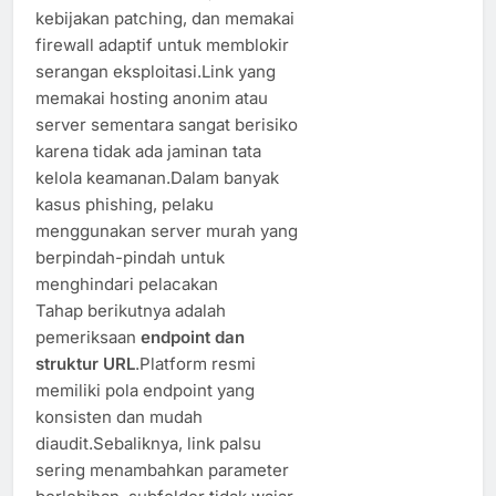
kebijakan patching, dan memakai
firewall adaptif untuk memblokir
serangan eksploitasi.Link yang
memakai hosting anonim atau
server sementara sangat berisiko
karena tidak ada jaminan tata
kelola keamanan.Dalam banyak
kasus phishing, pelaku
menggunakan server murah yang
berpindah-pindah untuk
menghindari pelacakan
Tahap berikutnya adalah
pemeriksaan
endpoint dan
struktur URL
.Platform resmi
memiliki pola endpoint yang
konsisten dan mudah
diaudit.Sebaliknya, link palsu
sering menambahkan parameter