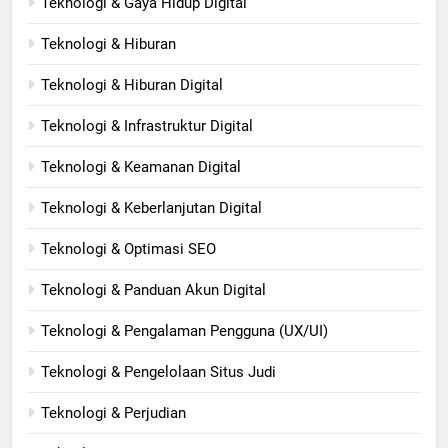
Teknologi & Gaya Hidup Digital
Teknologi & Hiburan
Teknologi & Hiburan Digital
Teknologi & Infrastruktur Digital
Teknologi & Keamanan Digital
Teknologi & Keberlanjutan Digital
Teknologi & Optimasi SEO
Teknologi & Panduan Akun Digital
Teknologi & Pengalaman Pengguna (UX/UI)
Teknologi & Pengelolaan Situs Judi
Teknologi & Perjudian