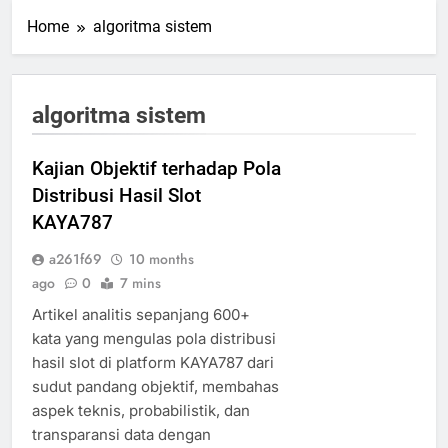
Home
algoritma sistem
algoritma sistem
Kajian Objektif terhadap Pola
Distribusi Hasil Slot
KAYA787
a261f69
10 months
ago
0
7 mins
Artikel analitis sepanjang 600+
kata yang mengulas pola distribusi
hasil slot di platform KAYA787 dari
sudut pandang objektif, membahas
aspek teknis, probabilistik, dan
transparansi data dengan