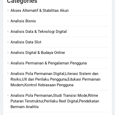
Categories
Akses Alternatif & Stabilitas Akun
Analisis Bisnis
Analisis Data & Teknologi Digital
Analisis Data Slot
Analisis Digital & Budaya Online
Analisis Permainan & Pengalaman Pengguna
Analisis Pola Permainan Digital,Literasi Sistem dan
Risiko,UX dan Perilaku Pengguna,Edukasi Permainan
Modern,Kontrol Kebiasaan Pengguna
Analisis Pola Permainan,Studi Transisi Mode,Ritme
Putaran Terstruktur,Perilaku Reel Digital,Pendekatan
Bermain Analitis