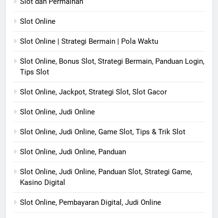
Slot dan Permainan
Slot Online
Slot Online | Strategi Bermain | Pola Waktu
Slot Online, Bonus Slot, Strategi Bermain, Panduan Login,
Tips Slot
Slot Online, Jackpot, Strategi Slot, Slot Gacor
Slot Online, Judi Online
Slot Online, Judi Online, Game Slot, Tips & Trik Slot
Slot Online, Judi Online, Panduan
Slot Online, Judi Online, Panduan Slot, Strategi Game,
Kasino Digital
Slot Online, Pembayaran Digital, Judi Online