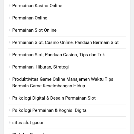
Permainan Kasino Online
Permainan Online
Permainan Slot Online
Permainan Slot, Casino Online, Panduan Bermain Slot
Permainan Slot, Panduan Casino, Tips dan Trik
Permainan, Hiburan, Strategi
Produktivitas Game Online Manajemen Waktu Tips
Bermain Game Keseimbangan Hidup
Psikologi Digital & Desain Permainan Slot
Psikologi Permainan & Kognisi Digital
situs slot gacor