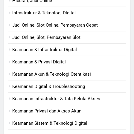
Hiburan, Judi Online
Infrastruktur & Teknologi Digital
Judi Online, Slot Online, Pembayaran Cepat
Judi Online, Slot, Pembayaran Slot
Keamanan & Infrastruktur Digital
Keamanan & Privasi Digital
Keamanan Akun & Teknologi Otentikasi
Keamanan Digital & Troubleshooting
Keamanan Infrastruktur & Tata Kelola Akses
Keamanan Privasi dan Akses Akun
Keamanan Sistem & Teknologi Digital