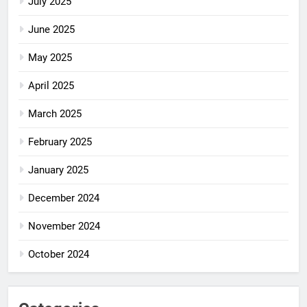
July 2025
June 2025
May 2025
April 2025
March 2025
February 2025
January 2025
December 2024
November 2024
October 2024