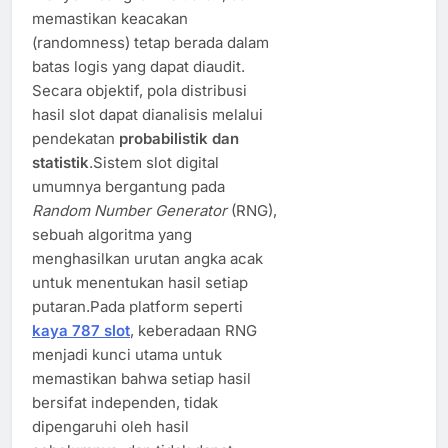
memastikan keacakan
(randomness) tetap berada dalam
batas logis yang dapat diaudit.
Secara objektif, pola distribusi
hasil slot dapat dianalisis melalui
pendekatan
probabilistik dan
statistik
.Sistem slot digital
umumnya bergantung pada
Random Number Generator
(RNG),
sebuah algoritma yang
menghasilkan urutan angka acak
untuk menentukan hasil setiap
putaran.Pada platform seperti
kaya 787 slot
, keberadaan RNG
menjadi kunci utama untuk
memastikan bahwa setiap hasil
bersifat independen, tidak
dipengaruhi oleh hasil