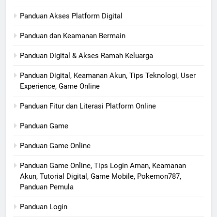
Panduan Akses Platform Digital
Panduan dan Keamanan Bermain
Panduan Digital & Akses Ramah Keluarga
Panduan Digital, Keamanan Akun, Tips Teknologi, User
Experience, Game Online
Panduan Fitur dan Literasi Platform Online
Panduan Game
Panduan Game Online
Panduan Game Online, Tips Login Aman, Keamanan
Akun, Tutorial Digital, Game Mobile, Pokemon787,
Panduan Pemula
Panduan Login