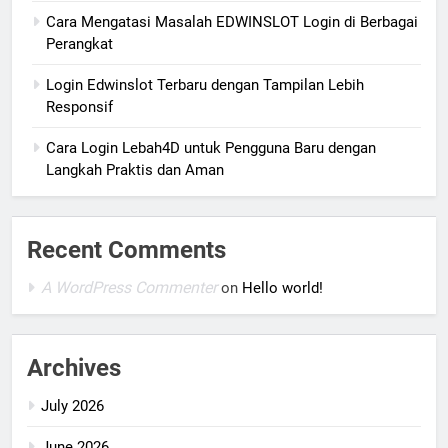
Cara Mengatasi Masalah EDWINSLOT Login di Berbagai
Perangkat
Login Edwinslot Terbaru dengan Tampilan Lebih
Responsif
Cara Login Lebah4D untuk Pengguna Baru dengan
Langkah Praktis dan Aman
Recent Comments
A WordPress Commenter
on
Hello world!
Archives
July 2026
June 2026