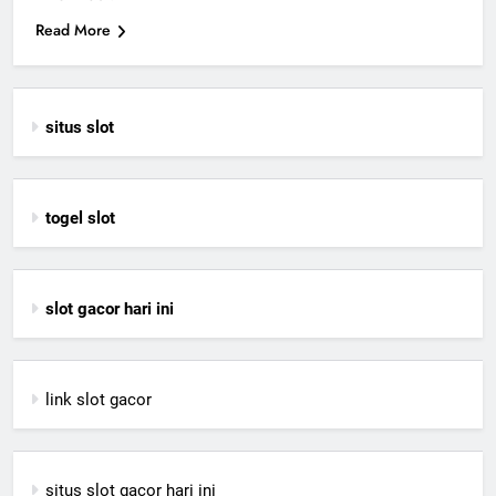
Read More
situs slot
togel slot
slot gacor hari ini
link slot gacor
situs slot gacor hari ini