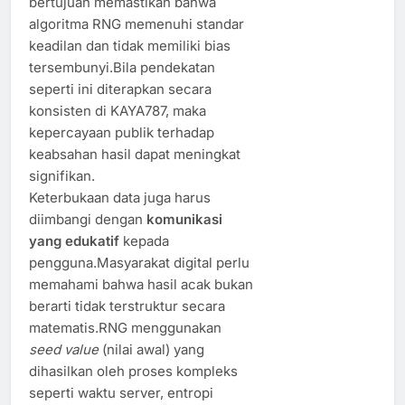
bertujuan memastikan bahwa
algoritma RNG memenuhi standar
keadilan dan tidak memiliki bias
tersembunyi.Bila pendekatan
seperti ini diterapkan secara
konsisten di KAYA787, maka
kepercayaan publik terhadap
keabsahan hasil dapat meningkat
signifikan.
Keterbukaan data juga harus
diimbangi dengan
komunikasi
yang edukatif
kepada
pengguna.Masyarakat digital perlu
memahami bahwa hasil acak bukan
berarti tidak terstruktur secara
matematis.RNG menggunakan
seed value
(nilai awal) yang
dihasilkan oleh proses kompleks
seperti waktu server, entropi